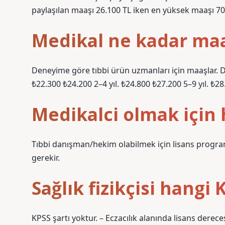
paylaşılan maaşı 26.100 TL iken en yüksek maaşı 70 T
Medikal ne kadar maa
Deneyime göre tıbbi ürün uzmanları için maaşlar. 
₺22.300 ₺24.200 2–4 yıl. ₺24.800 ₺27.200 5–9 yıl. ₺28
Medikalci olmak için
Tıbbi danışman/hekim olabilmek için lisans progr
gerekir.
Sağlık fizikçisi hangi 
KPSS şartı yoktur. – Eczacılık alanında lisans derec