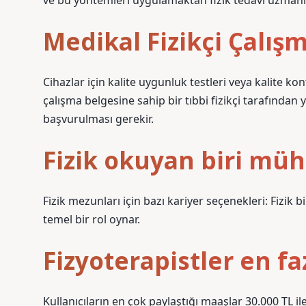
ve bu yöntemleri uygulamaktan fizik tedavi uzmanl
Medikal Fizikçi Çalış
Cihazlar için kalite uygunluk testleri veya kalite kon
çalışma belgesine sahip bir tıbbi fizikçi tarafından 
başvurulması gerekir.
Fizik okuyan biri müh
Fizik mezunları için bazı kariyer seçenekleri: Fizik b
temel bir rol oynar.
Fizyoterapistler en fa
Kullanıcıların en çok paylaştığı maaşlar 30.000 TL il