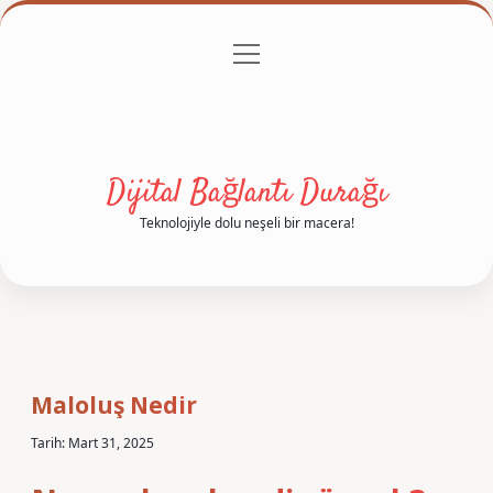
menüyü
Anasayfa
Gizlilik Politikası
Yasal Uyarı
aç
Hakkımızda
Dijital Bağlantı Durağı
Teknolojiyle dolu neşeli bir macera!
Maloluş Nedir
Tarih: Mart 31, 2025