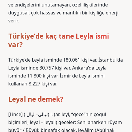
ve endişelerini unutamayan, özel ilişkilerinde
duygusal, çok hassas ve mantıklı bir kişiliğe enerji
verir.
Türkiye’de kaç tane Leyla ismi
var?
Türkiye’de Leyla isminde 180.061 kişi var. İstanbul’da
Leyla isminde 30.757 kişi var. Ankara’da Leyla
isminde 11.800 kişi var. İzmir’de Leyla ismini
kullanan 8.227 kişi var.
Leyal ne demek?
[l ince] ( ﻟﻴﺎﻟﻰ– ﻟﻴﺎﻝ) i. (ar. leyl, “gece”nin çoğul
biçimleri, leyāl – leyālі) geceler: Seni anarken rüyam
büyür / Büyük bir şafak olacak, leyâlim (Abülhak