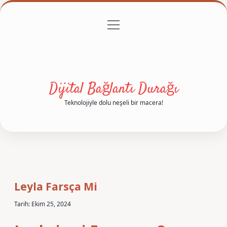
menüyü
Anasayfa
Gizlilik Politikası
Yasal Uyarı
aç
Hakkımızda
Dijital Bağlantı Durağı
Teknolojiyle dolu neşeli bir macera!
Leyla Farsça Mi
Tarih: Ekim 25, 2024