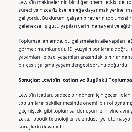
Lewis’in makinelerinin bir diğer önemli etkisi de, t
süreci yalnızca fiziksel emeğe dayanmak yerine, mak
geliyordu. Bu durum, çalışan bireylerin toplumsal rol
geleneksel iş gücü yapıları yerini daha yeni ve eğit
Toplumsal anlamda, bu gelişmelerin aile yapıları, eğ
görmek mümkündür. 19. yüzyılın sonlarına doğru, üre
yaşamları ile özel yaşamları arasındaki sınırlar d
bir çeşit çalışma-yaşam dengesi sorunu doğurdu.
Sonuçlar: Lewis’in İcatları ve Bugünkü Toplumsa
Lewis’in icatları, sadece bir dönem için geçerli ola
toplumların şekillenmesinde önemli bir rol oynamış
geçmişteki gibi toplumsal dönüşümlerin yine aynı ş
zeka, robotik teknolojiler ve endüstriyel otomasyo
süreçlerin devamıdır.