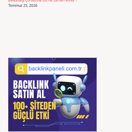
Balkabağı çorbasına süt ne zaman konur ?
Temmuz 25, 2026