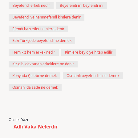
Beyefendi erkek nedir
Beyefendi mi beyfendi mi
Beyefendi ve hanımefendi kimlere denir
Efendi hazretleri kimlere denir
Eski Türkçede beyefendi ne demek
Hem kız hem erkek nedir
Kimlere bey diye hitap edilir
Kız gibi davranan erkeklere ne denir
Konyada Çelebi ne demek
Osmanlı beyefendisi ne demek
Osmanlıda zade ne demek
Önceki Yazı
Adli Vaka Nelerdir