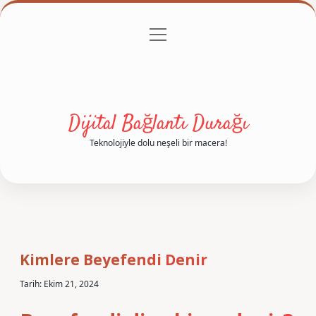
menüyü
Anasayfa
Gizlilik Politikası
Yasal Uyarı
aç
Hakkımızda
Dijital Bağlantı Durağı
Teknolojiyle dolu neşeli bir macera!
Kimlere Beyefendi Denir
Tarih: Ekim 21, 2024