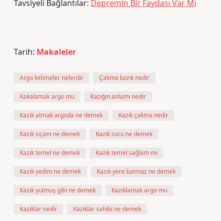
Tavsiyeli Bağlantılar:
Depremin Bir Faydası Var Mı
Tarih:
Makaleler
Argo kelimeler nelerdir
Çakma kazık nedir
Kakalamak argo mu
Kazığın anlamı nedir
Kazık atmak argoda ne demek
Kazık çakma nedir
Kazık sıçanı ne demek
Kazık soru ne demek
Kazık temel ne demek
Kazık temel sağlam mı
Kazık yedim ne demek
Kazık yere batmaz ne demek
Kazık yutmuş gibi ne demek
Kazıklamak argo mu
Kazıklar nedir
Kazıklar sahibi ne demek