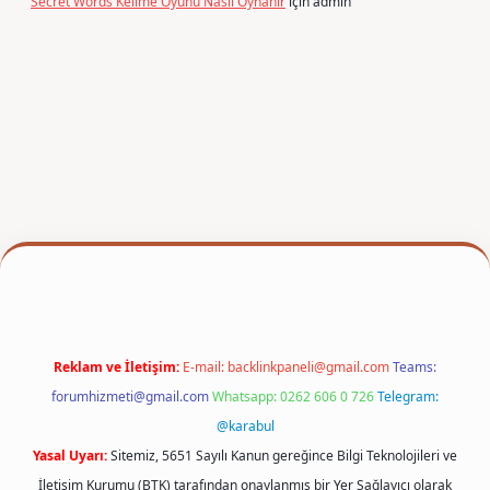
Secret Words Kelime Oyunu Nasıl Oynanır
için
admin
per
Reklam ve İletişim:
E-mail:
backlinkpaneli@gmail.com
Teams:
forumhizmeti@gmail.com
Whatsapp: 0262 606 0 726
Telegram:
@karabul
Yasal Uyarı:
Sitemiz, 5651 Sayılı Kanun gereğince Bilgi Teknolojileri ve
İletişim Kurumu (BTK) tarafından onaylanmış bir Yer Sağlayıcı olarak