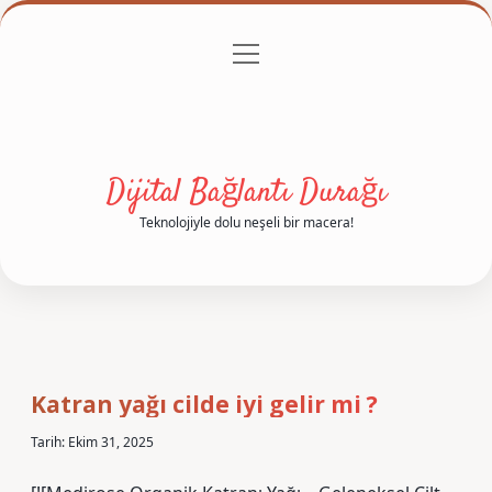
menüyü
Anasayfa
Gizlilik Politikası
Yasal Uyarı
aç
Hakkımızda
Dijital Bağlantı Durağı
Teknolojiyle dolu neşeli bir macera!
Katran yağı cilde iyi gelir mi ?
Tarih: Ekim 31, 2025