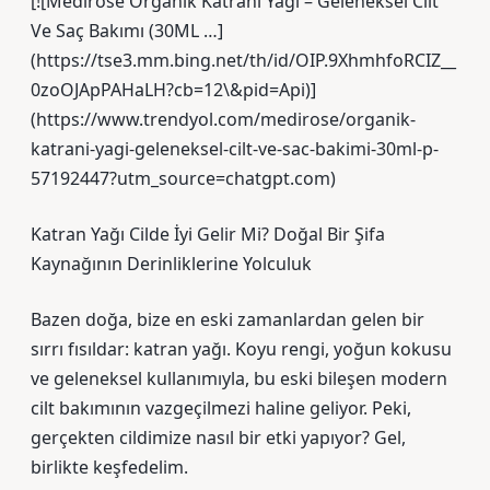
[![Medirose Organik Katranı Yağı – Geleneksel Cilt
Ve Saç Bakımı (30ML …]
(https://tse3.mm.bing.net/th/id/OIP.9XhmhfoRCIZ__
0zoOJApPAHaLH?cb=12\&pid=Api)]
(https://www.trendyol.com/medirose/organik-
katrani-yagi-geleneksel-cilt-ve-sac-bakimi-30ml-p-
57192447?utm_source=chatgpt.com)
Katran Yağı Cilde İyi Gelir Mi? Doğal Bir Şifa
Kaynağının Derinliklerine Yolculuk
Bazen doğa, bize en eski zamanlardan gelen bir
sırrı fısıldar: katran yağı. Koyu rengi, yoğun kokusu
ve geleneksel kullanımıyla, bu eski bileşen modern
cilt bakımının vazgeçilmezi haline geliyor. Peki,
gerçekten cildimize nasıl bir etki yapıyor? Gel,
birlikte keşfedelim.