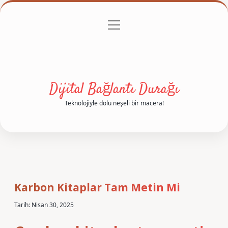
menüyü
Anasayfa
Gizlilik Politikası
Yasal Uyarı
aç
Hakkımızda
Dijital Bağlantı Durağı
Teknolojiyle dolu neşeli bir macera!
Karbon Kitaplar Tam Metin Mi
Tarih: Nisan 30, 2025