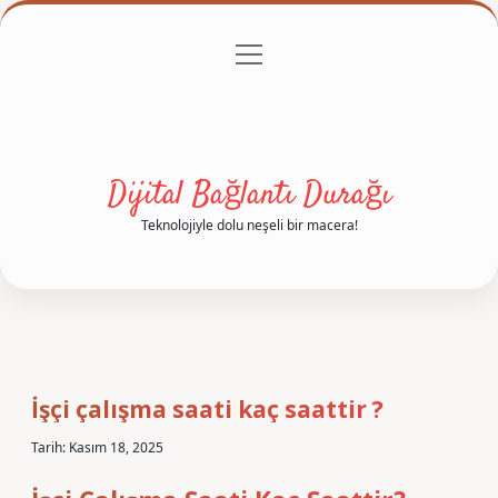
menüyü
Anasayfa
Gizlilik Politikası
Yasal Uyarı
aç
Hakkımızda
Dijital Bağlantı Durağı
Teknolojiyle dolu neşeli bir macera!
İşçi çalışma saati kaç saattir ?
Tarih: Kasım 18, 2025