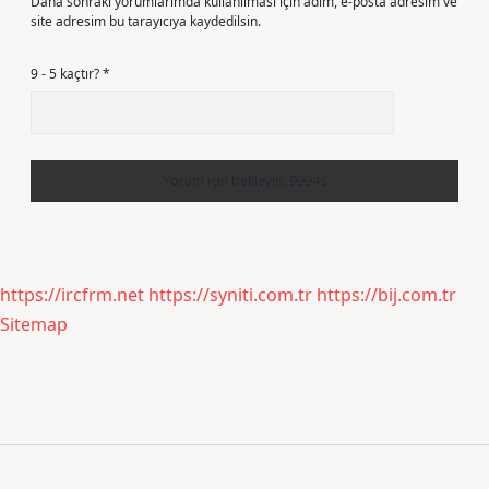
Daha sonraki yorumlarımda kullanılması için adım, e-posta adresim ve
site adresim bu tarayıcıya kaydedilsin.
9 - 5 kaçtır?
*
https://ircfrm.net
https://syniti.com.tr
https://bij.com.tr
Sitemap