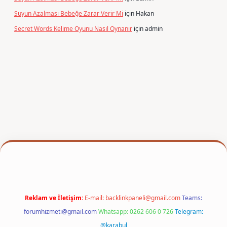
Suyun Azalması Bebeğe Zarar Verir Mi
için
Hakan
Secret Words Kelime Oyunu Nasıl Oynanır
için
admin
per
Reklam ve İletişim:
E-mail:
backlinkpaneli@gmail.com
Teams:
forumhizmeti@gmail.com
Whatsapp: 0262 606 0 726
Telegram:
@karabul