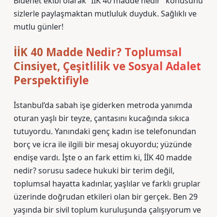
Bluenet ekibi olarak “İİK 40 madde nedir” konusunu
sizlerle paylaşmaktan mutluluk duyduk. Sağlıklı ve
mutlu günler!
İİK 40 Madde Nedir? Toplumsal
Cinsiyet, Çeşitlilik ve Sosyal Adalet
Perspektifiyle
İstanbul’da sabah işe giderken metroda yanımda
oturan yaşlı bir teyze, çantasını kucağında sıkıca
tutuyordu. Yanındaki genç kadın ise telefonundan
borç ve icra ile ilgili bir mesaj okuyordu; yüzünde
endişe vardı. İşte o an fark ettim ki, İİK 40 madde
nedir? sorusu sadece hukuki bir terim değil,
toplumsal hayatta kadınlar, yaşlılar ve farklı gruplar
üzerinde doğrudan etkileri olan bir gerçek. Ben 29
yaşında bir sivil toplum kuruluşunda çalışıyorum ve