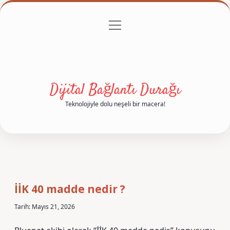
menüyü
Anasayfa
Gizlilik Politikası
Yasal Uyarı
aç
Hakkımızda
Dijital Bağlantı Durağı
Teknolojiyle dolu neşeli bir macera!
İİK 40 madde nedir ?
Tarih: Mayıs 21, 2026