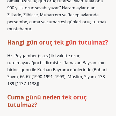
olmak üzere üç gün oruç tutarsa, Allah Teala ona
900 yıllık oruç sevabı yazar.” Haram aylar olan
Zilkade, Zilhicce, Muharrem ve Recep aylarında
perşembe, cuma ve cumartesi günleri oruç tutmak
müstehaptır.
Hangi gün oruç tek gün tutulmaz?
Hz. Peygamber (s.a.s.) iki vakitte oruç
tutulmayacağını bildirmiştir: Ramazan Bayramı’nın
birinci günü ile Kurban Bayramı günlerinde (Buhari,
Savm, 66-67 [1990-1991, 1993]; Müslim, Sıyam, 138-
139 [1137-1138]).
Cuma günü neden tek oruç
tutulmaz?