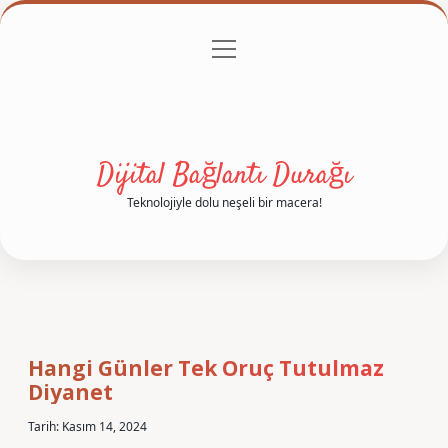
menüyü
Anasayfa
Gizlilik Politikası
Yasal Uyarı
aç
Hakkımızda
Dijital Bağlantı Durağı
Teknolojiyle dolu neşeli bir macera!
Hangi Günler Tek Oruç Tutulmaz
Diyanet
Tarih: Kasım 14, 2024