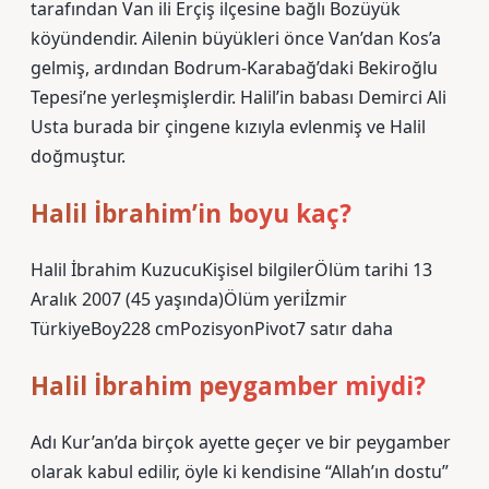
tarafından Van ili Erçiş ilçesine bağlı Bozüyük
köyündendir. Ailenin büyükleri önce Van’dan Kos’a
gelmiş, ardından Bodrum-Karabağ’daki Bekiroğlu
Tepesi’ne yerleşmişlerdir. Halil’in babası Demirci Ali
Usta burada bir çingene kızıyla evlenmiş ve Halil
doğmuştur.
Halil İbrahim’in boyu kaç?
Halil İbrahim KuzucuKişisel bilgilerÖlüm tarihi 13
Aralık 2007 (45 yaşında)Ölüm yeriİzmir
TürkiyeBoy228 cmPozisyonPivot7 satır daha
Halil İbrahim peygamber miydi?
Adı Kur’an’da birçok ayette geçer ve bir peygamber
olarak kabul edilir, öyle ki kendisine “Allah’ın dostu”