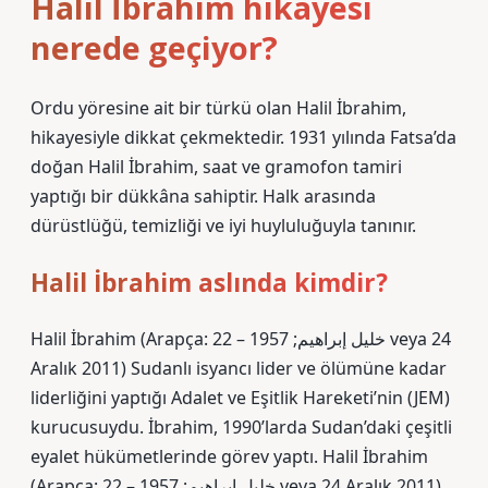
Halil İbrahim hikayesi
nerede geçiyor?
Ordu yöresine ait bir türkü olan Halil İbrahim,
hikayesiyle dikkat çekmektedir. 1931 yılında Fatsa’da
doğan Halil İbrahim, saat ve gramofon tamiri
yaptığı bir dükkâna sahiptir. Halk arasında
dürüstlüğü, temizliği ve iyi huyluluğuyla tanınır.
Halil İbrahim aslında kimdir?
Halil İbrahim (Arapça: خليل إبراهيم; 1957 – 22 veya 24
Aralık 2011) Sudanlı isyancı lider ve ölümüne kadar
liderliğini yaptığı Adalet ve Eşitlik Hareketi’nin (JEM)
kurucusuydu. İbrahim, 1990’larda Sudan’daki çeşitli
eyalet hükümetlerinde görev yaptı. Halil İbrahim
(Arapça: خليل إبراهيم; 1957 – 22 veya 24 Aralık 2011)