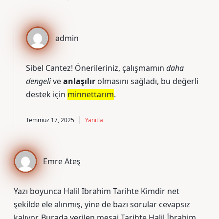
admin
Sibel Cantez!
Önerileriniz
, çalışmamın
daha
dengeli
ve
anlaşılır
olmasını sağladı, bu değerli
destek için
minnettarım
.
Temmuz 17, 2025
Yanıtla
Emre Ateş
Yazı boyunca Halil Ibrahim Tarihte Kimdir net
şekilde ele alınmış, yine de bazı sorular cevapsız
kalıyor. Burada verilen mesaj Tarihte Halil İbrahim