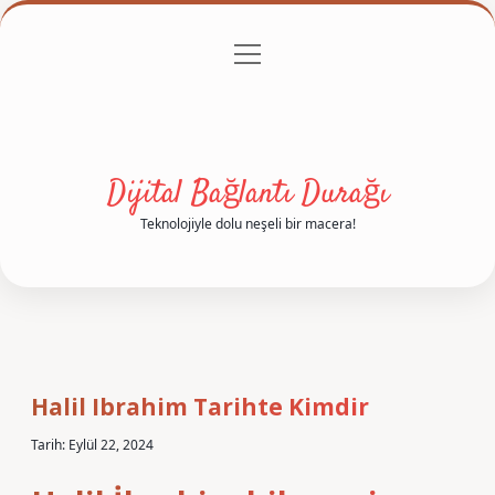
menüyü
Anasayfa
Gizlilik Politikası
Yasal Uyarı
aç
Hakkımızda
Dijital Bağlantı Durağı
Teknolojiyle dolu neşeli bir macera!
Halil Ibrahim Tarihte Kimdir
Tarih: Eylül 22, 2024