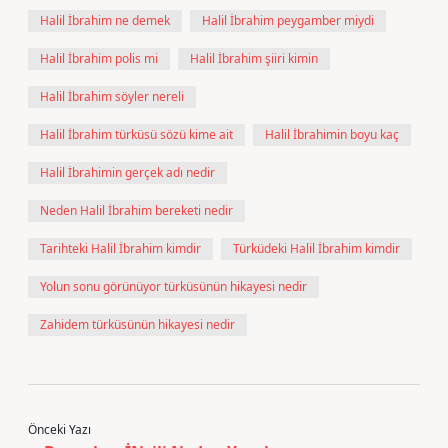
Halil İbrahim ne demek
Halil İbrahim peygamber miydi
Halil İbrahim polis mi
Halil İbrahim şiiri kimin
Halil İbrahim söyler nereli
Halil İbrahim türküsü sözü kime ait
Halil İbrahimin boyu kaç
Halil İbrahimin gerçek adı nedir
Neden Halil İbrahim bereketi nedir
Tarihteki Halil İbrahim kimdir
Türküdeki Halil İbrahim kimdir
Yolun sonu görünüyor türküsünün hikayesi nedir
Zahidem türküsünün hikayesi nedir
Önceki Yazı