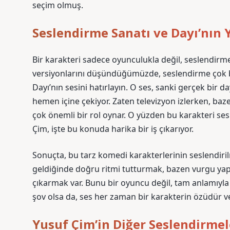
seçim olmuş.
Seslendirme Sanatı ve Dayı’nın 
Bir karakteri sadece oyunculukla değil, seslendirme 
versiyonlarını düşündüğümüzde, seslendirme çok bü
Dayı’nın sesini hatırlayın. O ses, sanki gerçek bir da
hemen içine çekiyor. Zaten televizyon izlerken, baz
çok önemli bir rol oynar. O yüzden bu karakteri se
Çim, işte bu konuda harika bir iş çıkarıyor.
Sonuçta, bu tarz komedi karakterlerinin seslendirilm
geldiğinde doğru ritmi tutturmak, bazen vurgu yap
çıkarmak var. Bunu bir oyuncu değil, tam anlamıyla 
şov olsa da, ses her zaman bir karakterin özüdür ve 
Yusuf Çim’in Diğer Seslendirmele