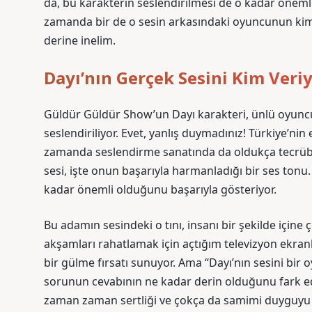
da, bu karakterin seslendirilmesi de o kadar önemli
zamanda bir de o sesin arkasındaki oyuncunun kimliğ
derine inelim.
Dayı’nın Gerçek Sesini Kim Veri
Güldür Güldür Show’un Dayı karakteri, ünlü oyunc
seslendiriliyor. Evet, yanlış duymadınız! Türkiye’ni
zamanda seslendirme sanatında da oldukça tecrübel
sesi, işte onun başarıyla harmanladığı bir ses tonu
kadar önemli olduğunu başarıyla gösteriyor.
Bu adamın sesindeki o tını, insanı bir şekilde içine
akşamları rahatlamak için açtığım televizyon ekran
bir gülme fırsatı sunuyor. Ama “Dayı’nın sesini bi
sorunun cevabının ne kadar derin olduğunu fark ed
zaman zaman sertliği ve çokça da samimi duyguyu iz