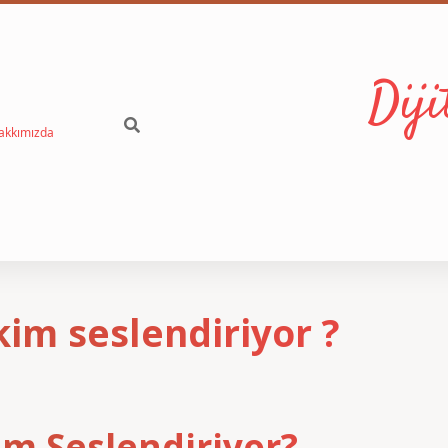
Dij
akkımızda
im seslendiriyor ?
im Seslendiriyor?