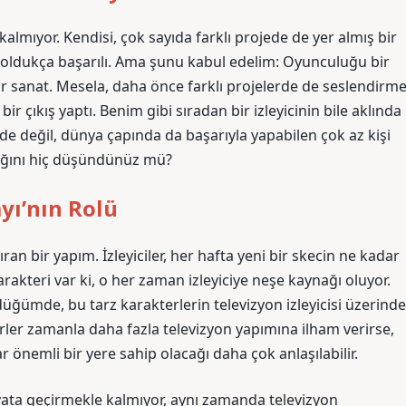
almıyor. Kendisi, çok sayıda farklı projede de yer almış bir
a oldukça başarılı. Ama şunu kabul edelim: Oyunculuğu bir
ir sanat. Mesela, daha önce farklı projelerde de seslendirm
r çıkış yaptı. Benim gibi sıradan bir izleyicinin bile aklında
’de değil, dünya çapında da başarıyla yapabilen çok az kişi
ttığını hiç düşündünüz mü?
yı’nın Rolü
an bir yapım. İzleyiciler, her hafta yeni bir skecin ne kadar
rakteri var ki, o her zaman izleyiciye neşe kaynağı oluyor.
ğümde, bu tarz karakterlerin televizyon izleyicisi üzerinde
terler zamanla daha fazla televizyon yapımına ilham verirse,
önemli bir yere sahip olacağı daha çok anlaşılabilir.
ayata geçirmekle kalmıyor, aynı zamanda televizyon