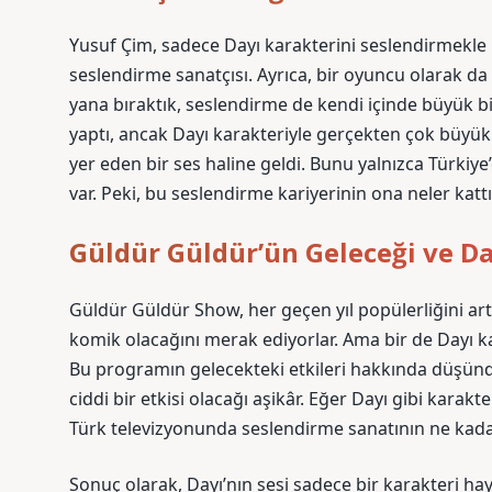
Yusuf Çim, sadece Dayı karakterini seslendirmekle k
seslendirme sanatçısı. Ayrıca, bir oyuncu olarak d
yana bıraktık, seslendirme de kendi içinde büyük b
yaptı, ancak Dayı karakteriyle gerçekten çok büyük bi
yer eden bir ses haline geldi. Bunu yalnızca Türkiye
var. Peki, bu seslendirme kariyerinin ona neler ka
Güldür Güldür’ün Geleceği ve Da
Güldür Güldür Show, her geçen yıl popülerliğini artır
komik olacağını merak ediyorlar. Ama bir de Dayı ka
Bu programın gelecekteki etkileri hakkında düşündü
ciddi bir etkisi olacağı aşikâr. Eğer Dayı gibi karak
Türk televizyonunda seslendirme sanatının ne kadar 
Sonuç olarak, Dayı’nın sesi sadece bir karakteri h