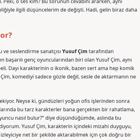
. Peki, o ses kim? Bu sorunun cevabını ararken, aynı
iyle ilgili düşüncelerim de değişti. Hadi, gelin biraz daha
yor?
u ve seslendirme sanatçısı
Yusuf Çim
tarafından
n en başarılı genç oyuncularından biri olan Yusuf Çim, aynı
i. Dayı karakterinin o ikonik, bazen sert ama hep komik
. Çim, komediyi sadece gözle değil, sesle de aktarmanın ne
 çekiyor. Neyse ki, gündüzleri yoğun ofis işlerinden sonra
larında bu tarz karakterler bana gerçekten bir rahatlama,
r oyuncu nasıl bulur?” diye düşündüğümde, aslında bu
iyorum. Yusuf Çim, karakterin içindeki mizahi duyguyu,
leyiciye net bir şekilde aktarabilmek için çok doğru bir