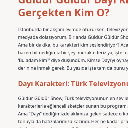
Gerçekten Kim O?
İstanbul’da bir akşam evimde otururken, televizyo
medyada dolaşıyorum. Bir anda Güldür Güldür Show
Ama bir dakika, bu karakteri kim seslendiriyor? Aca
bazen bilmediğimiz bir şeyi merak ederiz ya, işte o
‘Bu adam kim?’ diye düşündüm. Kimse Dayı’yı oynaya
derinine inmek gerek. Bu yazıda işte tam da bunu
Dayı Karakteri: Türk Televizyon
Güldür Güldür Show, Türk televizyonunun en sevil
karakterlerle eğlenceli sketçler sunan bu program, 
Ama “Dayı” dediğimizde aklımıza gelen sadece o kom
tonuyla da hafızalarımıza kazındı. Her ne kadar pr