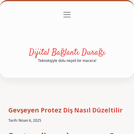
menüyü
Anasayfa
Gizlilik Politikası
Yasal Uyarı
aç
Hakkımızda
Dijital Bağlantı Durağı
Teknolojiyle dolu neşeli bir macera!
Gevşeyen Protez Diş Nasıl Düzeltilir
Tarih: Nisan 6, 2025