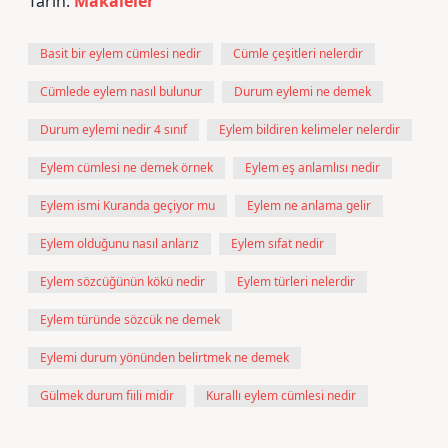
Tarih:
Makaleler
Basit bir eylem cümlesi nedir
Cümle çeşitleri nelerdir
Cümlede eylem nasıl bulunur
Durum eylemi ne demek
Durum eylemi nedir 4 sınıf
Eylem bildiren kelimeler nelerdir
Eylem cümlesi ne demek örnek
Eylem eş anlamlısı nedir
Eylem ismi Kuranda geçiyor mu
Eylem ne anlama gelir
Eylem olduğunu nasıl anlarız
Eylem sıfat nedir
Eylem sözcüğünün kökü nedir
Eylem türleri nelerdir
Eylem türünde sözcük ne demek
Eylemi durum yönünden belirtmek ne demek
Gülmek durum fiili midir
Kurallı eylem cümlesi nedir