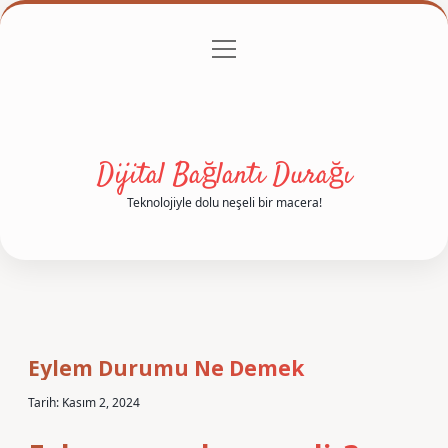
menüyü
Anasayfa
Gizlilik Politikası
Yasal Uyarı
aç
Hakkımızda
Dijital Bağlantı Durağı
Teknolojiyle dolu neşeli bir macera!
Eylem Durumu Ne Demek
Tarih: Kasım 2, 2024