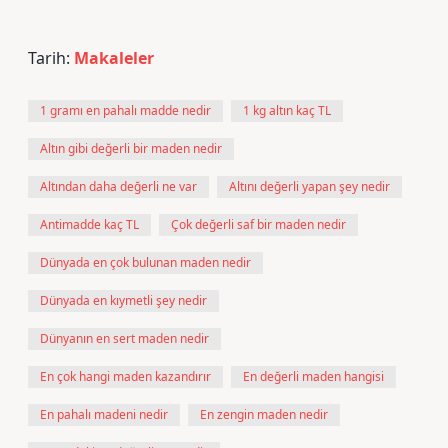
Tarih:
Makaleler
1 gramı en pahalı madde nedir
1 kg altın kaç TL
Altın gibi değerli bir maden nedir
Altından daha değerli ne var
Altını değerli yapan şey nedir
Antimadde kaç TL
Çok değerli saf bir maden nedir
Dünyada en çok bulunan maden nedir
Dünyada en kıymetli şey nedir
Dünyanın en sert maden nedir
En çok hangi maden kazandırır
En değerli maden hangisi
En pahalı madeni nedir
En zengin maden nedir