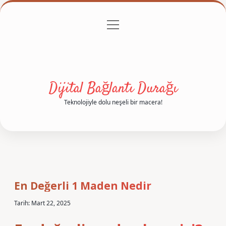
menüyü
Anasayfa
Gizlilik Politikası
Yasal Uyarı
aç
Hakkımızda
Dijital Bağlantı Durağı
Teknolojiyle dolu neşeli bir macera!
En Değerli 1 Maden Nedir
Tarih: Mart 22, 2025