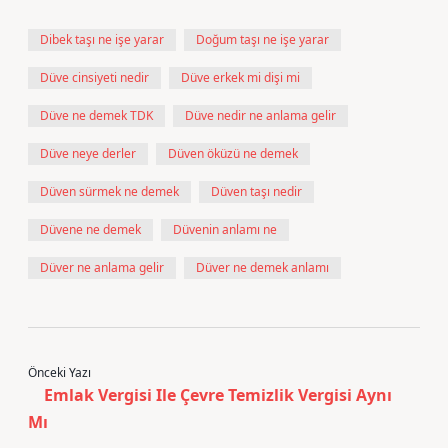
Dibek taşı ne işe yarar
Doğum taşı ne işe yarar
Düve cinsiyeti nedir
Düve erkek mi dişi mi
Düve ne demek TDK
Düve nedir ne anlama gelir
Düve neye derler
Düven öküzü ne demek
Düven sürmek ne demek
Düven taşı nedir
Düvene ne demek
Düvenin anlamı ne
Düver ne anlama gelir
Düver ne demek anlamı
Önceki Yazı
Emlak Vergisi Ile Çevre Temizlik Vergisi Aynı
Mı