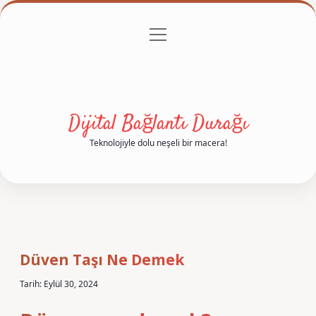
menüyü
Anasayfa
Gizlilik Politikası
Yasal Uyarı
aç
Hakkımızda
Dijital Bağlantı Durağı
Teknolojiyle dolu neşeli bir macera!
Düven Taşı Ne Demek
Tarih: Eylül 30, 2024