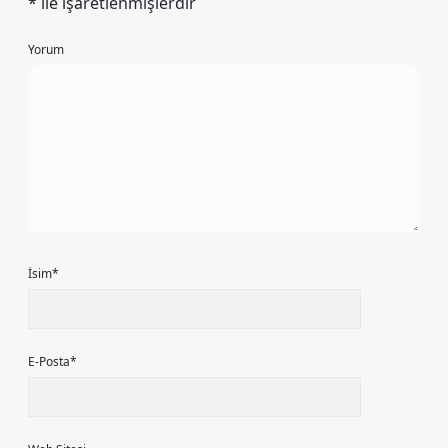
*
ile işaretlenmişlerdir
Yorum
İsim*
E-Posta*