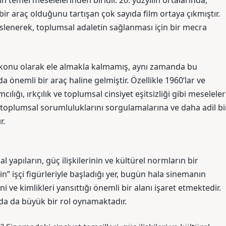
n temel meselelerinden biridir. 20. yüzyılın ortalarında,
 bir araç olduğunu tartışan çok sayıda film ortaya çıkmıştır.
eslenerek, toplumsal adaletin sağlanması için bir mecra
ir konu olarak ele almakla kalmamış, aynı zamanda bu
 önemli bir araç haline gelmiştir. Özellikle 1960’lar ve
ılığı, ırkçılık ve toplumsal cinsiyet eşitsizliği gibi meseleler
n toplumsal sorumluluklarını sorgulamalarına ve daha adil bi
r.
l yapıların, güç ilişkilerinin ve kültürel normların bir
in” işçi figürleriyle başladığı yer, bugün hala sinemanın
ni ve kimlikleri yansıttığı önemli bir alanı işaret etmektedir.
ında da büyük bir rol oynamaktadır.