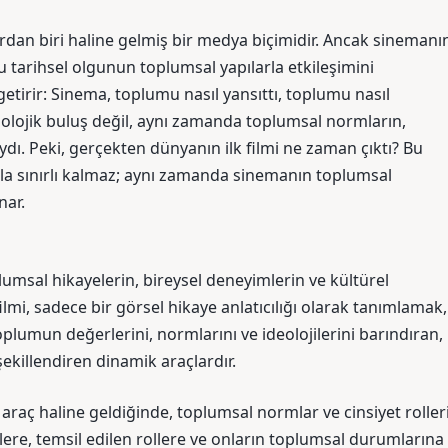
lardan biri haline gelmiş bir medya biçimidir. Ancak sinemanı
bu tarihsel olgunun toplumsal yapılarla etkileşimini
irir: Sinema, toplumu nasıl yansıttı, toplumu nasıl
eknolojik buluş değil, aynı zamanda toplumsal normların,
sıydı. Peki, gerçekten dünyanın ilk filmi ne zaman çıktı? Bu
kla sınırlı kalmaz; aynı zamanda sinemanın toplumsal
nar.
lumsal hikayelerin, bireysel deneyimlerin ve kültürel
filmi, sadece bir görsel hikaye anlatıcılığı olarak tanımlamak,
plumun değerlerini, normlarını ve ideolojilerini barındıran,
killendiren dinamik araçlardır.
 araç haline geldiğinde, toplumsal normlar ve cinsiyet roller
lere, temsil edilen rollere ve onların toplumsal durumlarına