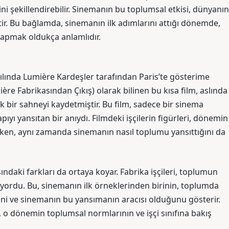
ini şekillendirebilir. Sinemanın bu toplumsal etkisi, dünyanın
ir. Bu bağlamda, sinemanın ilk adımlarını attığı dönemde,
z yapmak oldukça anlamlıdır.
yılında Lumière Kardeşler tarafından Paris’te gösterime
ière Fabrikasından Çıkış) olarak bilinen bu kısa film, aslında
ik bir sahneyi kaydetmiştir. Bu film, sadece bir sinema
ıyı yansıtan bir anıydı. Filmdeki işçilerin figürleri, dönemin
rken, aynı zamanda sinemanın nasıl toplumu yansıttığını da
sındaki farkları da ortaya koyar. Fabrika işçileri, toplumun
ediyordu. Bu, sinemanın ilk örneklerinden birinin, toplumda
diğini ve sinemanın bu yansımanın aracısı olduğunu gösterir.
n, o dönemin toplumsal normlarının ve işçi sınıfına bakış