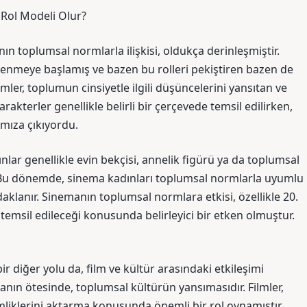
l Rol Modeli Olur?
 toplumsal normlarla ilişkisi, oldukça derinleşmiştir.
llenmeye başlamış ve bazen bu rolleri pekiştiren bazen de
lmler, toplumun cinsiyetle ilgili düşüncelerini yansıtan ve
akterler genellikle belirli bir çerçevede temsil edilirken,
ımıza çıkıyordu.
ınlar genellikle evin bekçisi, annelik figürü ya da toplumsal
ır. Bu dönemde, sinema kadınları toplumsal normlarla uyumlu
daklanır. Sinemanın toplumsal normlara etkisi, özellikle 20.
 temsil edileceği konusunda belirleyici bir etken olmuştur.
r diğer yolu da, film ve kültür arasındaki etkileşimi
anın ötesinde, toplumsal kültürün yansımasıdır. Filmler,
kimliklerini aktarma konusunda önemli bir rol oynamıştır.