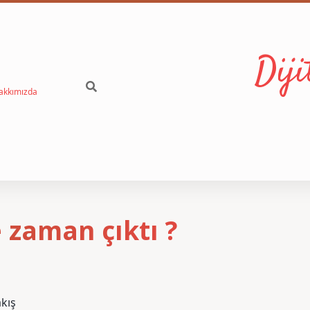
Dij
akkımızda
e zaman çıktı ?
akış