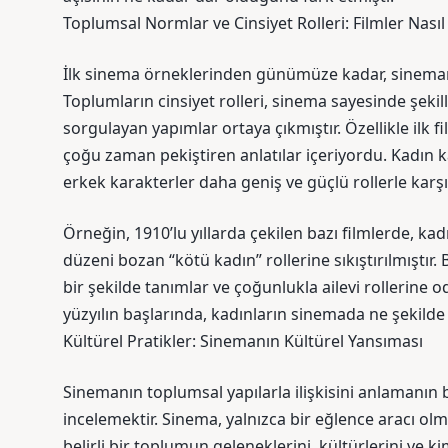
Toplumsal Normlar ve Cinsiyet Rolleri: Filmler Nası
İlk sinema örneklerinden günümüze kadar, sinemanın
Toplumların cinsiyet rolleri, sinema sayesinde şeki
sorgulayan yapımlar ortaya çıkmıştır. Özellikle ilk fi
çoğu zaman pekiştiren anlatılar içeriyordu. Kadın kar
erkek karakterler daha geniş ve güçlü rollerle karş
Örneğin, 1910’lu yıllarda çekilen bazı filmlerde, kad
düzeni bozan “kötü kadın” rollerine sıkıştırılmışt
bir şekilde tanımlar ve çoğunlukla ailevi rollerine o
yüzyılın başlarında, kadınların sinemada ne şekilde
Kültürel Pratikler: Sinemanın Kültürel Yansıması
Sinemanın toplumsal yapılarla ilişkisini anlamanın bi
incelemektir. Sinema, yalnızca bir eğlence aracı olm
belirli bir toplumun geleneklerini, kültürlerini ve 