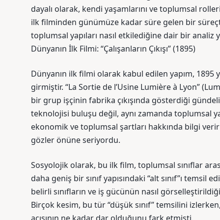
dayalı olarak, kendi yaşamlarını ve toplumsal roller
ilk filminden günümüze kadar süre gelen bir süreçt
toplumsal yapıları nasıl etkilediğine dair bir anali
Dünyanın İlk Filmi: “Çalışanların Çıkışı” (1895)
Dünyanın ilk filmi olarak kabul edilen yapım, 1895 
girmiştir. “La Sortie de l’Usine Lumière à Lyon” (Lum
bir grup işçinin fabrika çıkışında gösterdiği gündel
teknolojisi buluşu değil, aynı zamanda toplumsal yap
ekonomik ve toplumsal şartları hakkında bilgi veri
gözler önüne seriyordu.
Sosyolojik olarak, bu ilk film, toplumsal sınıflar ara
daha geniş bir sınıf yapısındaki “alt sınıf”ı temsil 
belirli sınıfların ve iş gücünün nasıl görselleştiril
Birçok kesim, bu tür “düşük sınıf” temsilini izlerke
açısının ne kadar dar olduğunu fark etmişti.