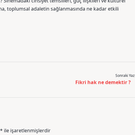
 Sinemadaki cinsiyet temsilleri, güç ilişkileri ve kültürel
, toplumsal adaletin sağlanmasında ne kadar etkili
Sonraki Yaz
Fikri hak ne demektir ?
*
ile işaretlenmişlerdir