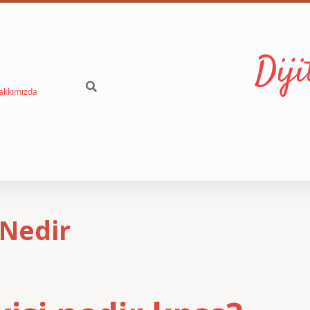
Dij
akkımızda
 Nedir