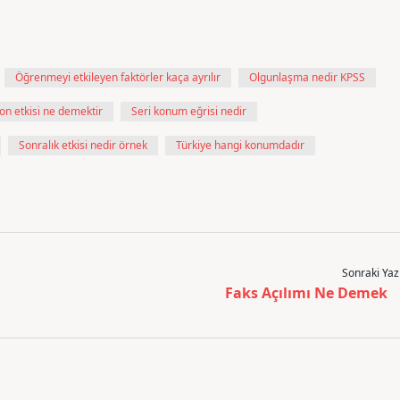
Öğrenmeyi etkileyen faktörler kaça ayrılır
Olgunlaşma nedir KPSS
on etkisi ne demektir
Seri konum eğrisi nedir
Sonralık etkisi nedir örnek
Türkiye hangi konumdadır
Sonraki Yaz
Faks Açılımı Ne Demek