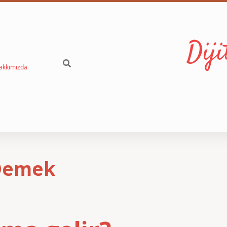
Dij
akkımızda
 Demek