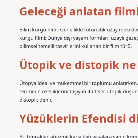
Geleceği anlatan film
Bilim kurgu filmi. Genellikle fütüristik uzay mekikler
kurgu filmi; Dünya dışı yaşam formları, uzaylı geze
bilimsel temelli tasvirlerini kullanan bir film türü.
Ütopik ve distopik n
Ütopya ideal ve mükemmel bir toplumu anlatırken, d
teriminin özelliklerini taşıyan ifadeler ütopik düşün
distopik denir.
Yüzüklerin Efendisi d
Bu topraklar, ateizme karşı katı yasalara sahip komü