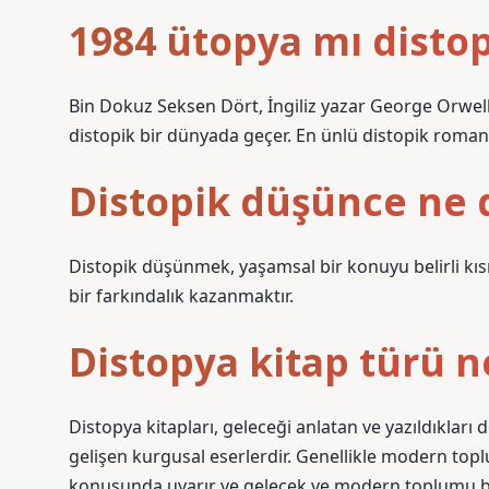
1984 ütopya mı disto
Bin Dokuz Seksen Dört, İngiliz yazar George Orwell’
distopik bir dünyada geçer. En ünlü distopik romanl
Distopik düşünce ne
Distopik düşünmek, yaşamsal bir konuyu belirli kıs
bir farkındalık kazanmaktır.
Distopya kitap türü 
Distopya kitapları, geleceği anlatan ve yazıldıkları
gelişen kurgusal eserlerdir. Genellikle modern toplu
konusunda uyarır ve gelecek ve modern toplumu b