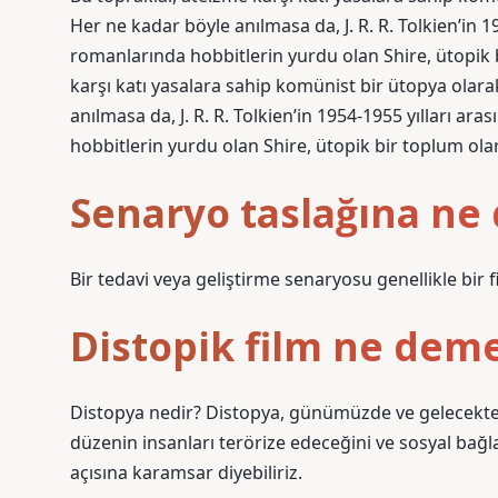
Her ne kadar böyle anılmasa da, J. R. R. Tolkien’in 
romanlarında hobbitlerin yurdu olan Shire, ütopik b
karşı katı yasalara sahip komünist bir ütopya olara
anılmasa da, J. R. R. Tolkien’in 1954-1955 yılları a
hobbitlerin yurdu olan Shire, ütopik bir toplum olara
Senaryo taslağına ne 
Bir tedavi veya geliştirme senaryosu genellikle bir f
Distopik film ne dem
Distopya nedir? Distopya, günümüzde ve gelecekte 
düzenin insanları terörize edeceğini ve sosyal bağla
açısına karamsar diyebiliriz.