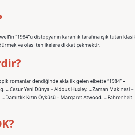
?
l’in “1984”ü distopyanın karanlık tarafına ışık tutan klasi
ürmek ve olası tehlikelere dikkat çekmektir.
dir?
k romanlar dendiğinde akla ilk gelen elbette “1984” –
ing. …Cesur Yeni Dünya – Aldous Huxley. …Zaman Makinesi –
. …Damızlık Kızın Öyküsü – Margaret Atwood. …Fahrenheit
DK?