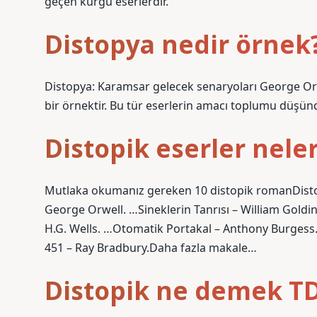
geçen kurgu eserlerdir.
Distopya nedir örnek
Distopya: Karamsar gelecek senaryoları George Orwel
bir örnektir. Bu tür eserlerin amacı toplumu düşünd
Distopik eserler neler
Mutlaka okumanız gereken 10 distopik romanDistopi
George Orwell. …Sineklerin Tanrısı – William Gold
H.G. Wells. …Otomatik Portakal – Anthony Burgess
451 – Ray Bradbury.Daha fazla makale…
Distopik ne demek T