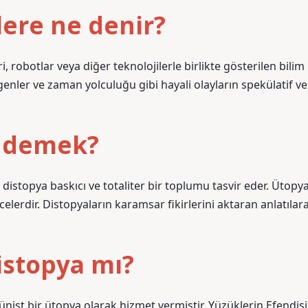
lere ne denir?
i, robotlar veya diğer teknolojilerle birlikte gösterilen bilim
genler ve zaman yolculuğu gibi hayali olayların spekülatif ve
e demek?
istopya baskıcı ve totaliter bir toplumu tasvir eder. Ütopy
celerdir. Distopyaların karamsar fikirlerini aktaran anlatılar
istopya mı?
nist bir ütopya olarak hizmet vermiştir. Yüzüklerin Efendisi