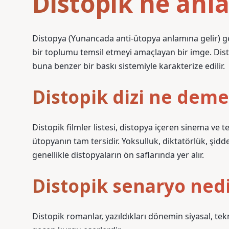
Distopik ne anl
Distopya (Yunancada anti-ütopya anlamına gelir) ge
bir toplumu temsil etmeyi amaçlayan bir imge. Disto
buna benzer bir baskı sistemiyle karakterize edilir.
Distopik dizi ne dem
Distopik filmler listesi, distopya içeren sinema ve tel
ütopyanın tam tersidir. Yoksulluk, diktatörlük, şiddet, 
genellikle distopyaların ön saflarında yer alır.
Distopik senaryo ned
Distopik romanlar, yazıldıkları dönemin siyasal, tek