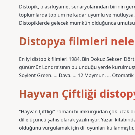
Distopik, olası kıyamet senaryolarından birinin gerç
toplumlarda toplum ne kadar uyumlu ve mutluysa, d
Distopiklerde gelecek mümkün olduğunca umutsuz ve 
Distopya filmleri nele
En iyi distopik filmler! 1984. Bin Dokuz Seksen Dö
günümüz Londra’sının bulunduğu yerde kurulmuştu
Soylent Green. … Dava. … 12 Maymun. … Otomatik 
Hayvan Çiftliği distop
“Hayvan Çiftliği” romanı bilimkurgudan çok uzak bir
dille üçüncü şahıs olarak yazılmıştır. Yazar, kitabı
olduğunu vurgulamak için dil oyunları kullanmıştır.