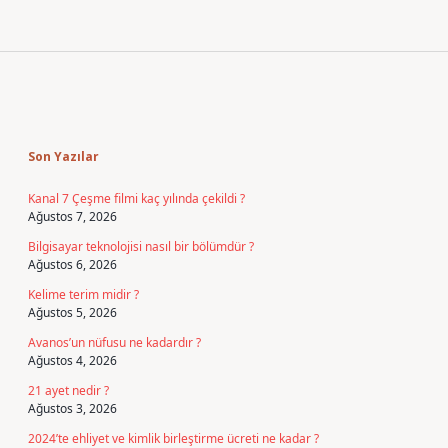
Sidebar
Son Yazılar
Kanal 7 Çeşme filmi kaç yılında çekildi ?
Ağustos 7, 2026
Bilgisayar teknolojisi nasıl bir bölümdür ?
Ağustos 6, 2026
Kelime terim midir ?
Ağustos 5, 2026
Avanos’un nüfusu ne kadardır ?
Ağustos 4, 2026
21 ayet nedir ?
Ağustos 3, 2026
2024’te ehliyet ve kimlik birleştirme ücreti ne kadar ?