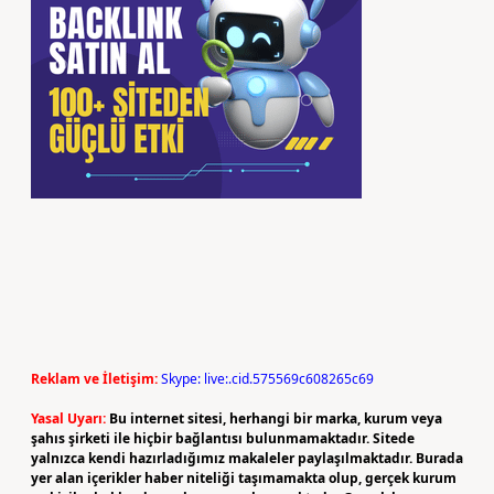
Reklam ve İletişim:
Skype: live:.cid.575569c608265c69
Yasal Uyarı:
Bu internet sitesi, herhangi bir marka, kurum veya
şahıs şirketi ile hiçbir bağlantısı bulunmamaktadır. Sitede
yalnızca kendi hazırladığımız makaleler paylaşılmaktadır. Burada
yer alan içerikler haber niteliği taşımamakta olup, gerçek kurum