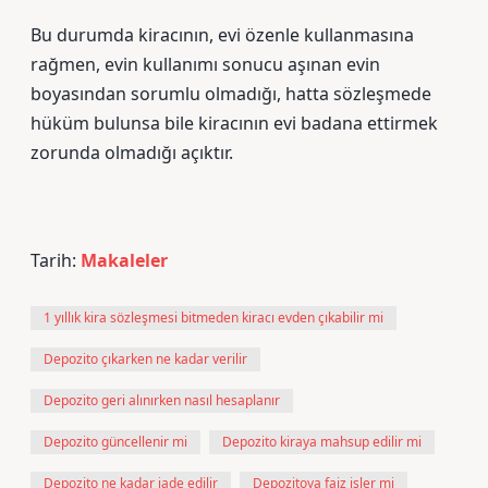
Bu durumda kiracının, evi özenle kullanmasına
rağmen, evin kullanımı sonucu aşınan evin
boyasından sorumlu olmadığı, hatta sözleşmede
hüküm bulunsa bile kiracının evi badana ettirmek
zorunda olmadığı açıktır.
Tarih:
Makaleler
1 yıllık kira sözleşmesi bitmeden kiracı evden çıkabilir mi
Depozito çıkarken ne kadar verilir
Depozito geri alınırken nasıl hesaplanır
Depozito güncellenir mi
Depozito kiraya mahsup edilir mi
Depozito ne kadar iade edilir
Depozitoya faiz işler mi