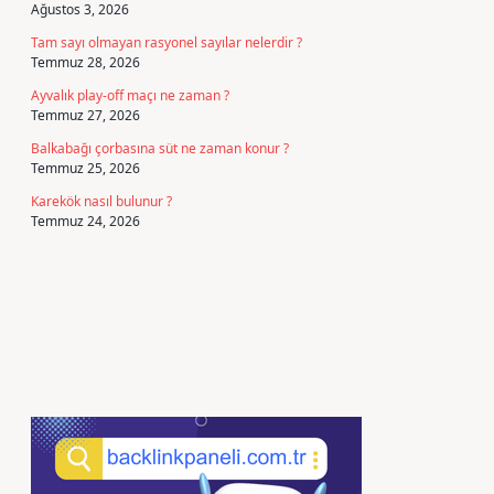
Ağustos 3, 2026
Tam sayı olmayan rasyonel sayılar nelerdir ?
Temmuz 28, 2026
Ayvalık play-off maçı ne zaman ?
Temmuz 27, 2026
Balkabağı çorbasına süt ne zaman konur ?
Temmuz 25, 2026
Karekök nasıl bulunur ?
Temmuz 24, 2026