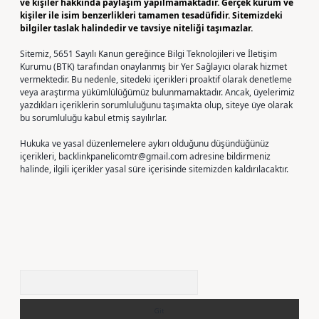
ve kişiler hakkında paylaşım yapılmamaktadır. Gerçek kurum ve
kişiler ile isim benzerlikleri tamamen tesadüfidir. Sitemizdeki
bilgiler taslak halindedir ve tavsiye niteliği taşımazlar.
Sitemiz, 5651 Sayılı Kanun gereğince Bilgi Teknolojileri ve İletişim
Kurumu (BTK) tarafından onaylanmış bir Yer Sağlayıcı olarak hizmet
vermektedir. Bu nedenle, sitedeki içerikleri proaktif olarak denetleme
veya araştırma yükümlülüğümüz bulunmamaktadır. Ancak, üyelerimiz
yazdıkları içeriklerin sorumluluğunu taşımakta olup, siteye üye olarak
bu sorumluluğu kabul etmiş sayılırlar.
Hukuka ve yasal düzenlemelere aykırı olduğunu düşündüğünüz
içerikleri,
backlinkpanelicomtr@gmail.com
adresine bildirmeniz
halinde, ilgili içerikler yasal süre içerisinde sitemizden kaldırılacaktır.
Arama