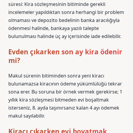
süresi: Kira sözleşmesinin bitiminde gerekli
incelemeler yapıldıktan sonra herhangi bir problem
olmaması ve depozito bedelinin banka aracılığıyla
ödenmesi halinde, bankaya yazılı talepte
bulunulması halinde üç ay içerisinde iade edilebilir.
Evden çıkarken son ay kira ödenir
mi?
Makul sürenin bitiminden sonra yeni kiracı
bulunamazsa kiracının ödeme yükümlülüğü tekrar
sona erer. Bu soruna bir örnek vermek gerekirse; 1
yıllık kira sözleşmesi bitmeden evi boşaltmak
isterseniz, 8. ayda taşınırsanız kalan 4 ayı ödemek
makul sayılabilir.
Kiracı çıkarken evi boyatmak