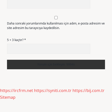
Daha sonraki yorumlarımda kullanılması için adım, e-posta adresim ve
site adresim bu tarayıcıya kaydedilsin.
5 + 3 kaçtır?
*
https://ircfrm.net
https://syniti.com.tr
https://bij.com.tr
Sitemap