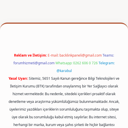
per
Reklam ve İletişim:
E-mail:
backlinkpaneli@gmail.com
Teams:
forumhizmeti@gmail.com
Whatsapp: 0262 606 0 726
Telegram:
@karabul
Yasal Uyarı:
Sitemiz, 5651 Sayılı Kanun gereğince Bilgi Teknolojileri ve
İletişim Kurumu (BTK) tarafından onaylanmış bir Yer Sağlayıcı olarak
hizmet vermektedir. Bu nedenle, sitedeki içerikleri proaktif olarak
denetleme veya araştırma yükümlülüğümüz bulunmamaktadır. Ancak,
üyelerimiz yazdıkları içeriklerin sorumluluğunu taşımakta olup, siteye
üye olarak bu sorumluluğu kabul etmiş sayılırlar. Bu internet sitesi,
herhangi bir marka, kurum veya şahıs şirketi ile hiçbir bağlantısı