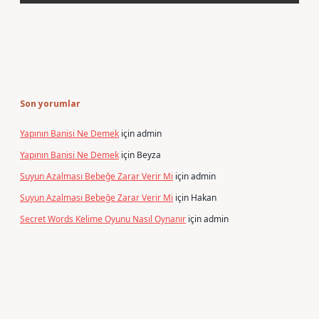
Son yorumlar
Yapının Banisi Ne Demek
için
admin
Yapının Banisi Ne Demek
için
Beyza
Suyun Azalması Bebeğe Zarar Verir Mi
için
admin
Suyun Azalması Bebeğe Zarar Verir Mi
için
Hakan
Secret Words Kelime Oyunu Nasıl Oynanır
için
admin