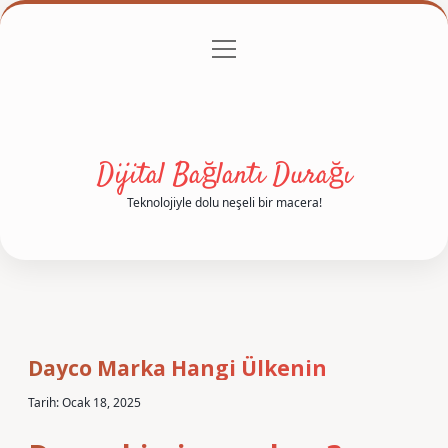
menüyü
Anasayfa
Gizlilik Politikası
Yasal Uyarı
aç
Hakkımızda
Dijital Bağlantı Durağı
Teknolojiyle dolu neşeli bir macera!
Dayco Marka Hangi Ülkenin
Tarih: Ocak 18, 2025