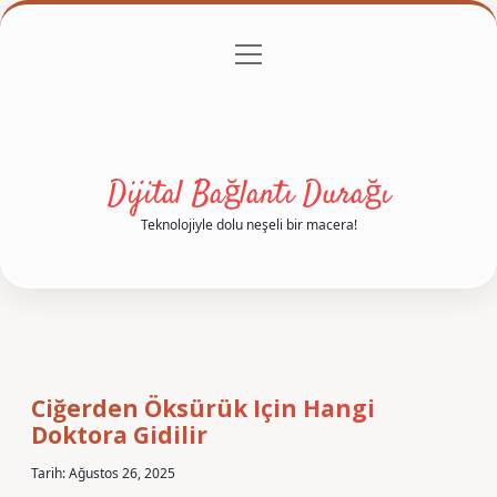
menüyü
Anasayfa
Gizlilik Politikası
Yasal Uyarı
aç
Hakkımızda
Dijital Bağlantı Durağı
Teknolojiyle dolu neşeli bir macera!
Ciğerden Öksürük Için Hangi
Doktora Gidilir
Tarih: Ağustos 26, 2025