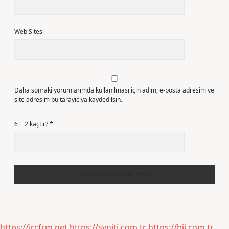
Web Sitesi
Daha sonraki yorumlarımda kullanılması için adım, e-posta adresim ve
site adresim bu tarayıcıya kaydedilsin.
6 + 2 kaçtır?
*
https://ircfrm.net
https://syniti.com.tr
https://bij.com.tr