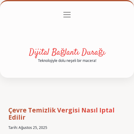
menüyü
Anasayfa
Gizlilik Politikası
Yasal Uyarı
aç
Hakkımızda
Dijital Bağlantı Durağı
Teknolojiyle dolu neşeli bir macera!
Çevre Temizlik Vergisi Nasıl Iptal
Edilir
Tarih: Ağustos 25, 2025