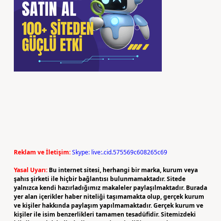
Reklam ve İletişim:
Skype: live:.cid.575569c608265c69
Yasal Uyarı:
Bu internet sitesi, herhangi bir marka, kurum veya
şahıs şirketi ile hiçbir bağlantısı bulunmamaktadır. Sitede
yalnızca kendi hazırladığımız makaleler paylaşılmaktadır. Burada
yer alan içerikler haber niteliği taşımamakta olup, gerçek kurum
ve kişiler hakkında paylaşım yapılmamaktadır. Gerçek kurum ve
kişiler ile isim benzerlikleri tamamen tesadüfidir. Sitemizdeki