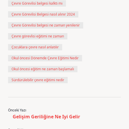
Çevre Görevlisi belgesi kalktı mı
Çevre Görevlisi Belgesi nasıl alınır 2024
Çevre Görevlisi belgesi ne zaman yenilenir
Çevre görevlisi eğitimi ne zaman
Çocuklara çevre nasıl anlatılır
Okul öncesi Dönemde Çevre Eğitimi Nedir
Okul öncesi eğitim ne zaman başlamalı
Sürdürülebilir çevre eğitimi nedir
Önceki Yazı
Gelişim Geriliğine Ne Iyi Gelir