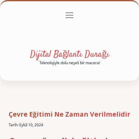
menüyü
Anasayfa
Gizlilik Politikası
Yasal Uyarı
aç
Hakkımızda
Dijital Bağlantı Durağı
Teknolojiyle dolu neşeli bir macera!
Çevre Eğitimi Ne Zaman Verilmelidir
Tarih: Eylül 10, 2024