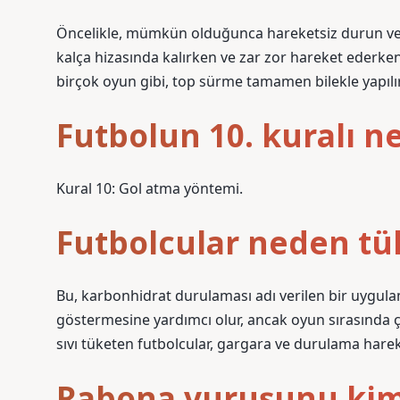
Öncelikle, mümkün olduğunca hareketsiz durun ve b
kalça hizasında kalırken ve zar zor hareket ederken 
birçok oyun gibi, top sürme tamamen bilekle yapılır
Futbolun 10. kuralı n
Kural 10: Gol atma yöntemi.
Futbolcular neden tü
Bu, karbonhidrat durulaması adı verilen bir uygul
göstermesine yardımcı olur, ancak oyun sırasında ço
sıvı tüketen futbolcular, gargara ve durulama hare
Rabona vuruşunu kim