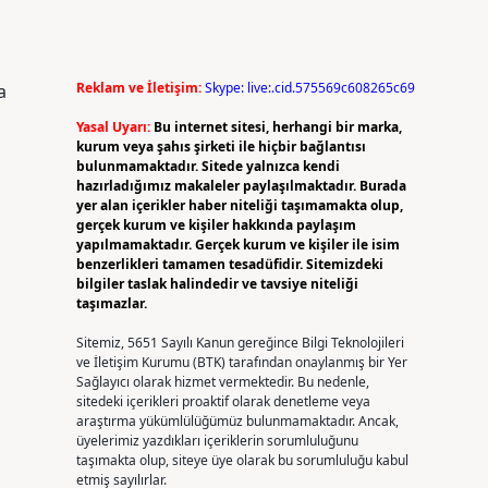
Reklam ve İletişim:
Skype: live:.cid.575569c608265c69
a
Yasal Uyarı:
Bu internet sitesi, herhangi bir marka,
kurum veya şahıs şirketi ile hiçbir bağlantısı
bulunmamaktadır. Sitede yalnızca kendi
hazırladığımız makaleler paylaşılmaktadır. Burada
yer alan içerikler haber niteliği taşımamakta olup,
gerçek kurum ve kişiler hakkında paylaşım
yapılmamaktadır. Gerçek kurum ve kişiler ile isim
benzerlikleri tamamen tesadüfidir. Sitemizdeki
bilgiler taslak halindedir ve tavsiye niteliği
taşımazlar.
i
Sitemiz, 5651 Sayılı Kanun gereğince Bilgi Teknolojileri
ve İletişim Kurumu (BTK) tarafından onaylanmış bir Yer
Sağlayıcı olarak hizmet vermektedir. Bu nedenle,
sitedeki içerikleri proaktif olarak denetleme veya
araştırma yükümlülüğümüz bulunmamaktadır. Ancak,
üyelerimiz yazdıkları içeriklerin sorumluluğunu
taşımakta olup, siteye üye olarak bu sorumluluğu kabul
etmiş sayılırlar.