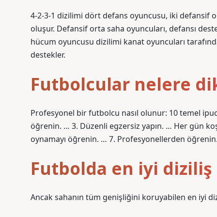
4-2-3-1 dizilimi dört defans oyuncusu, iki defansi
oluşur. Defansif orta saha oyuncuları, defansı des
hücum oyuncusu dizilimi kanat oyuncuları tarafında
destekler.
Futbolcular nelere di
Profesyonel bir futbolcu nasıl olunur: 10 temel ip
öğrenin. … 3. Düzenli egzersiz yapın. … Her gün koşu
oynamayı öğrenin. … 7. Profesyonellerden öğrenin.
Futbolda en iyi diziliş
Ancak sahanın tüm genişliğini koruyabilen en iyi di