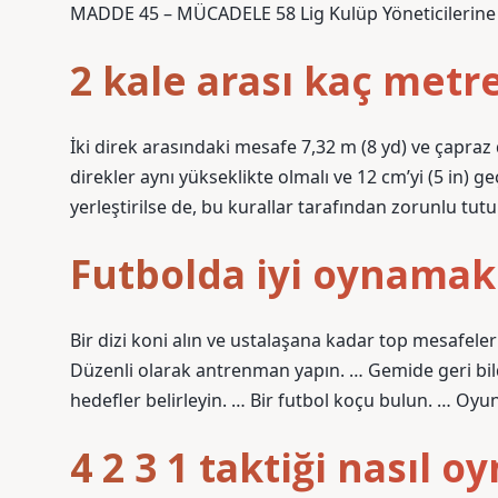
MADDE 45 – MÜCADELE 58 Lig Kulüp Yöneticilerine 2
2 kale arası kaç metr
İki direk arasındaki mesafe 7,32 m (8 yd) ve çapraz 
direkler aynı yükseklikte olmalı ve 12 cm’yi (5 in) 
yerleştirilse de, bu kurallar tarafından zorunlu tutu
Futbolda iyi oynamak 
Bir dizi koni alın ve ustalaşana kadar top mesafele
Düzenli olarak antrenman yapın. … Gemide geri bildir
hedefler belirleyin. … Bir futbol koçu bulun. … Oyu
4 2 3 1 taktiği nasıl o