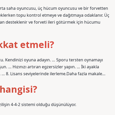
f orta saha oyuncusu, üç hücum oyuncusu ve bir forvetten
teklerken topu kontrol etmeye ve dağıtmaya odaklanır. Üç
n desteklenir ve forveti ileri götürmek için hücumu
kkat etmeli?
ucu. Kendinizi oyuna adayın. … Sporu tersten oynamayı
n. … Hızınızı artıran egzersizler yapın. … İki ayakla
 … 8. Lisans seviyelerinde ilerleme.Daha fazla makale…
 hangisi?
zilişin 4-4-2 sistemi olduğu düşünülüyor.