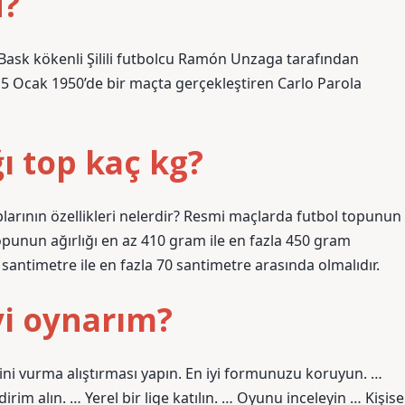
u?
ta Bask kökenli Şilili futbolcu Ramón Unzaga tarafından
ti 15 Ocak 1950’de bir maçta gerçekleştiren Carlo Parola
ı top kaç kg?
larının özellikleri nelerdir? Resmi maçlarda futbol topunun
topunun ağırlığı en az 410 gram ile en fazla 450 gram
santimetre ile en fazla 70 santimetre arasında olmalıdır.
yi oynarım?
rini vurma alıştırması yapın. En iyi formunuzu koruyun. …
im alın. … Yerel bir lige katılın. … Oyunu inceleyin … Kişise