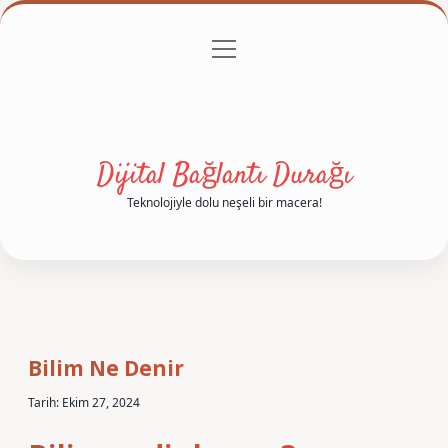
menüyü
Anasayfa
Gizlilik Politikası
Yasal Uyarı
aç
Hakkımızda
Dijital Bağlantı Durağı
Teknolojiyle dolu neşeli bir macera!
Bilim Ne Denir
Tarih: Ekim 27, 2024