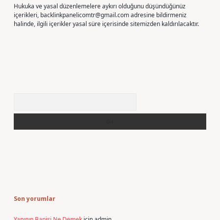
Hukuka ve yasal düzenlemelere aykırı olduğunu düşündüğünüz
içerikleri,
backlinkpanelicomtr@gmail.com
adresine bildirmeniz
halinde, ilgili içerikler yasal süre içerisinde sitemizden kaldırılacaktır.
Arama
Son yorumlar
Yapının Banisi Ne Demek
için
admin