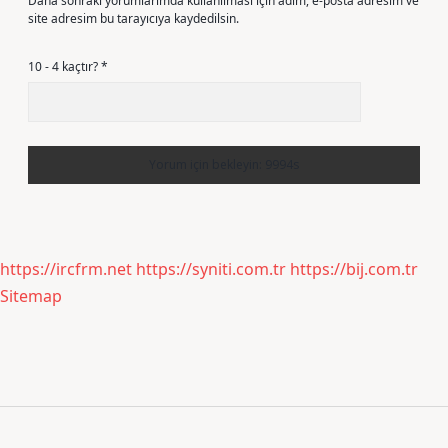
Daha sonraki yorumlarımda kullanılması için adım, e-posta adresim ve
site adresim bu tarayıcıya kaydedilsin.
10 - 4 kaçtır?
*
https://ircfrm.net
https://syniti.com.tr
https://bij.com.tr
Sitemap