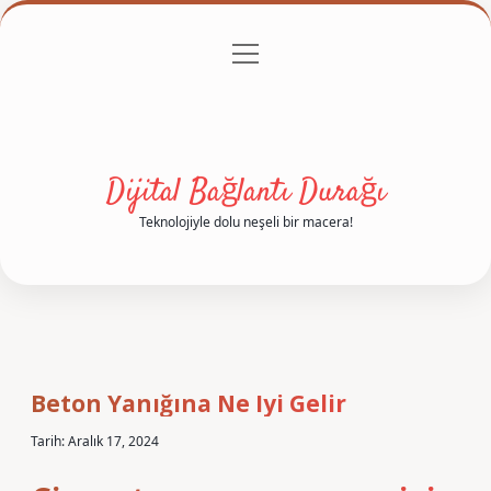
menüyü
Anasayfa
Gizlilik Politikası
Yasal Uyarı
aç
Hakkımızda
Dijital Bağlantı Durağı
Teknolojiyle dolu neşeli bir macera!
Beton Yanığına Ne Iyi Gelir
Tarih: Aralık 17, 2024