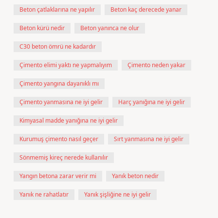
Beton çatlaklarına ne yapılır
Beton kaç derecede yanar
Beton kürü nedir
Beton yanınca ne olur
C30 beton ömrü ne kadardır
Çimento elimi yaktı ne yapmalıyım
Çimento neden yakar
Çimento yangına dayanıklı mı
Çimento yanmasına ne iyi gelir
Harç yanığına ne iyi gelir
Kimyasal madde yanığına ne iyi gelir
Kurumuş çimento nasıl geçer
Sırt yanmasına ne iyi gelir
Sönmemiş kireç nerede kullanılır
Yangın betona zarar verir mi
Yanık beton nedir
Yanık ne rahatlatır
Yanık şişliğine ne iyi gelir