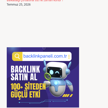
Balkabağı çorbasına süt ne zaman konur ?
Temmuz 25, 2026