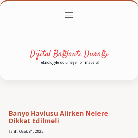
menüyü
Anasayfa
Gizlilik Politikası
Yasal Uyarı
aç
Hakkımızda
Dijital Bağlantı Durağı
Teknolojiyle dolu neşeli bir macera!
Banyo Havlusu Alirken Nelere
Dikkat Edilmeli
Tarih: Ocak 31, 2025