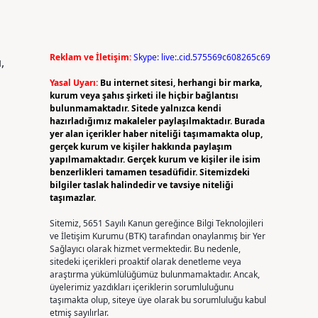
Reklam ve İletişim:
Skype: live:.cid.575569c608265c69
,
Yasal Uyarı:
Bu internet sitesi, herhangi bir marka,
kurum veya şahıs şirketi ile hiçbir bağlantısı
bulunmamaktadır. Sitede yalnızca kendi
hazırladığımız makaleler paylaşılmaktadır. Burada
yer alan içerikler haber niteliği taşımamakta olup,
gerçek kurum ve kişiler hakkında paylaşım
yapılmamaktadır. Gerçek kurum ve kişiler ile isim
benzerlikleri tamamen tesadüfidir. Sitemizdeki
,
bilgiler taslak halindedir ve tavsiye niteliği
taşımazlar.
Sitemiz, 5651 Sayılı Kanun gereğince Bilgi Teknolojileri
ve İletişim Kurumu (BTK) tarafından onaylanmış bir Yer
Sağlayıcı olarak hizmet vermektedir. Bu nedenle,
sitedeki içerikleri proaktif olarak denetleme veya
araştırma yükümlülüğümüz bulunmamaktadır. Ancak,
üyelerimiz yazdıkları içeriklerin sorumluluğunu
taşımakta olup, siteye üye olarak bu sorumluluğu kabul
etmiş sayılırlar.