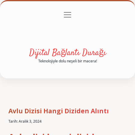
menüyü
Anasayfa
Gizlilik Politikası
Yasal Uyarı
aç
Hakkımızda
Dijital Bağlantı Durağı
Teknolojiyle dolu neşeli bir macera!
Avlu Dizisi Hangi Diziden Alıntı
Tarih: Aralık 3, 2024