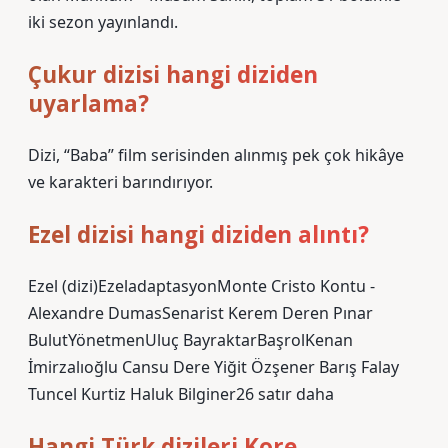
iki sezon yayınlandı.
Çukur dizisi hangi diziden
uyarlama?
Dizi, “Baba” film serisinden alınmış pek çok hikâye
ve karakteri barındırıyor.
Ezel dizisi hangi diziden alıntı?
Ezel (dizi)EzeladaptasyonMonte Cristo Kontu -
Alexandre DumasSenarist Kerem Deren Pınar
BulutYönetmenUluç BayraktarBaşrolKenan
İmirzalıoğlu Cansu Dere Yiğit Özşener Barış Falay
Tuncel Kurtiz Haluk Bilginer26 satır daha
Hangi Türk dizileri Kore