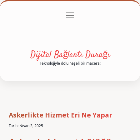
menüyü
Anasayfa
Gizlilik Politikası
Yasal Uyarı
aç
Hakkımızda
Dijital Bağlantı Durağı
Teknolojiyle dolu neşeli bir macera!
Askerlikte Hizmet Eri Ne Yapar
Tarih: Nisan 3, 2025