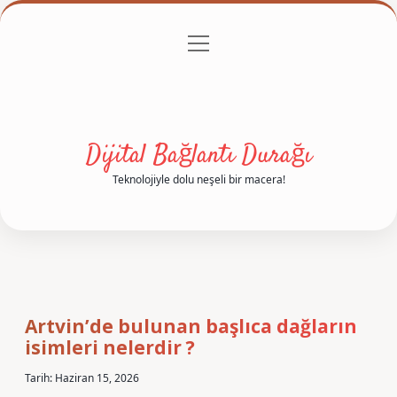
menüyü
Anasayfa
Gizlilik Politikası
Yasal Uyarı
aç
Hakkımızda
Dijital Bağlantı Durağı
Teknolojiyle dolu neşeli bir macera!
Artvin’de bulunan başlıca dağların
isimleri nelerdir ?
Tarih: Haziran 15, 2026