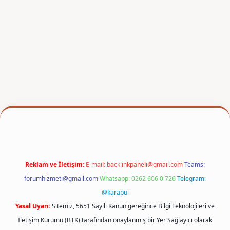
etexper
Reklam ve İletişim:
E-mail:
backlinkpaneli@gmail.com
Teams:
forumhizmeti@gmail.com
Whatsapp: 0262 606 0 726
Telegram:
@karabul
Yasal Uyarı:
Sitemiz, 5651 Sayılı Kanun gereğince Bilgi Teknolojileri ve
İletişim Kurumu (BTK) tarafından onaylanmış bir Yer Sağlayıcı olarak