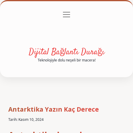
menüyü
Anasayfa
Gizlilik Politikası
Yasal Uyarı
aç
Hakkımızda
Dijital Bağlantı Durağı
Teknolojiyle dolu neşeli bir macera!
Antarktika Yazın Kaç Derece
Tarih: Kasım 10, 2024