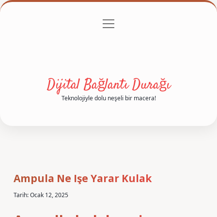
menüyü
Anasayfa
Gizlilik Politikası
Yasal Uyarı
aç
Hakkımızda
Dijital Bağlantı Durağı
Teknolojiyle dolu neşeli bir macera!
Ampula Ne Işe Yarar Kulak
Tarih: Ocak 12, 2025