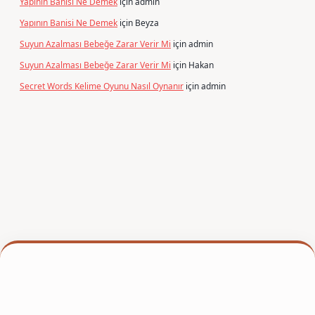
Yapının Banisi Ne Demek
için
admin
Yapının Banisi Ne Demek
için
Beyza
Suyun Azalması Bebeğe Zarar Verir Mi
için
admin
Suyun Azalması Bebeğe Zarar Verir Mi
için
Hakan
Secret Words Kelime Oyunu Nasıl Oynanır
için
admin
per