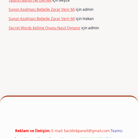
Yapının Banisi Ne Demek
için
Beyza
Suyun Azalması Bebeğe Zarar Verir Mi
için
admin
Suyun Azalması Bebeğe Zarar Verir Mi
için
Hakan
Secret Words Kelime Oyunu Nasıl Oynanır
için
admin
exper
Reklam ve İletişim:
E-mail:
backlinkpaneli@gmail.com
Teams: