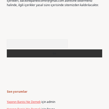
içerikleri,
backlinkpanelicomtr@gmail.com
adresine bildirmeniz
halinde, ilgili içerikler yasal süre içerisinde sitemizden kaldırılacaktır.
Arama
Son yorumlar
Yapının Banisi Ne Demek
için
admin