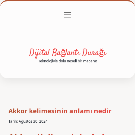
menüyü
Anasayfa
Gizlilik Politikası
Yasal Uyarı
aç
Hakkımızda
Dijital Bağlantı Durağı
Teknolojiyle dolu neşeli bir macera!
Akkor kelimesinin anlamı nedir
Tarih: Ağustos 30, 2024