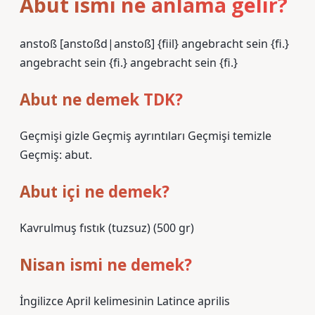
Abut ismi ne anlama gelir?
anstoß [anstoßd|anstoß] {fiil} angebracht sein {fi.}
angebracht sein {fi.} angebracht sein {fi.}
Abut ne demek TDK?
Geçmişi gizle Geçmiş ayrıntıları Geçmişi temizle
Geçmiş: abut.
Abut içi ne demek?
Kavrulmuş fıstık (tuzsuz) (500 gr)
Nisan ismi ne demek?
İngilizce April kelimesinin Latince aprilis