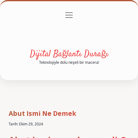
menüyü
Anasayfa
Gizlilik Politikası
Yasal Uyarı
aç
Hakkımızda
Dijital Bağlantı Durağı
Teknolojiyle dolu neşeli bir macera!
Abut Ismi Ne Demek
Tarih: Ekim 29, 2024