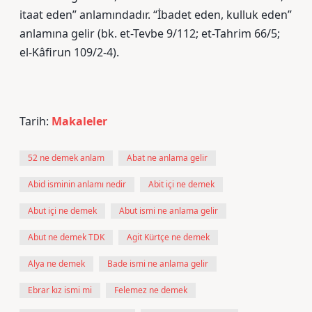
itaat eden” anlamındadır. “İbadet eden, kulluk eden”
anlamına gelir (bk. et-Tevbe 9/112; et-Tahrim 66/5;
el-Kâfirun 109/2-4).
Tarih:
Makaleler
52 ne demek anlam
Abat ne anlama gelir
Abid isminin anlamı nedir
Abit içi ne demek
Abut içi ne demek
Abut ismi ne anlama gelir
Abut ne demek TDK
Agit Kürtçe ne demek
Alya ne demek
Bade ismi ne anlama gelir
Ebrar kız ismi mi
Felemez ne demek