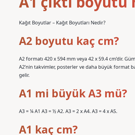
A1 çıktı boyutu 
Kağıt Boyutlar – Kağıt Boyutları Nedir?
A2 boyutu kaç cm?
A2 formatı 420 x 594 mm veya 42 x 59.4 cm’dir. Gümr
A2’nin takvimler, posterler ve daha büyük format b
gelir.
A1 mi büyük A3 mü?
A3 = ¼ A1 A3 = ½ A2. A3 = 2 x A4. A3 = 4 x A5.
A1 kaç cm?