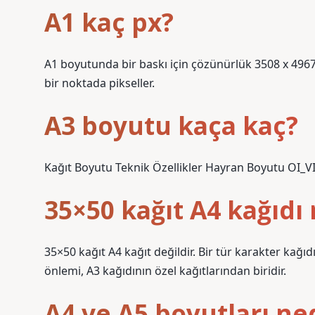
A1 kaç px?
A1 boyutunda bir baskı için çözünürlük 3508 x 4967 
bir noktada pikseller.
A3 boyutu kaça kaç?
Kağıt Boyutu Teknik Özellikler Hayran Boyutu OI_VIEW 
35×50 kağıt A4 kağıdı 
35×50 kağıt A4 kağıt değildir. Bir tür karakter kağıdı
önlemi, A3 kağıdının özel kağıtlarından biridir.
A4 ve A5 boyutları ne