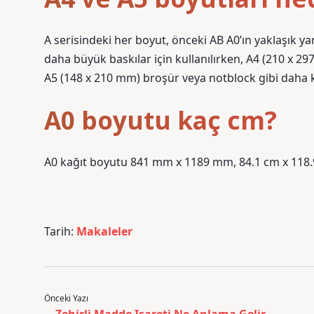
A serisindeki her boyut, önceki AB A0’ın yaklaşık ya
daha büyük baskılar için kullanılırken, A4 (210 x 29
A5 (148 x 210 mm) broşür veya notblock gibi daha kü
A0 boyutu kaç cm?
A0 kağıt boyutu 841 mm x 1189 mm, 84.1 cm x 118.9 c
Tarih:
Makaleler
Önceki Yazı