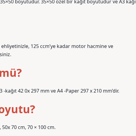
 35×50 boyutudur. 35×50 özel bir kağıt boyutudur ve A3 kağı
r. A1 ehliyetinizle, 125 ccm’ye kadar motor hacmine ve
iniz.
 mü?
3 -kağıt 42 0x 297 mm ve A4 -Paper 297 x 210 mm’dir.
boyutu?
 50x 70 cm, 70 × 100 cm.