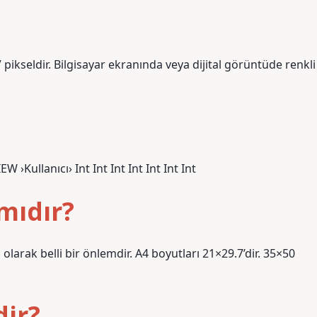
pikseldir. Bilgisayar ekranında veya dijital görüntüde renkli
›Kullanıcı› Int Int Int Int Int Int Int
mıdır?
 olarak belli bir önlemdir. A4 boyutları 21×29.7’dir. 35×50
dir?