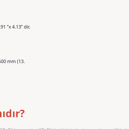
 “x 4.13” dir.
500 mm (13.
ıdır?