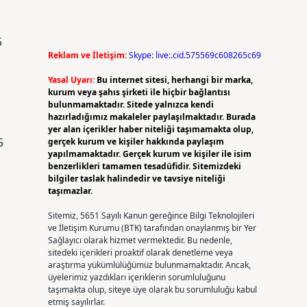
5
Reklam ve İletişim:
Skype: live:.cid.575569c608265c69
Yasal Uyarı:
Bu internet sitesi, herhangi bir marka,
kurum veya şahıs şirketi ile hiçbir bağlantısı
bulunmamaktadır. Sitede yalnızca kendi
hazırladığımız makaleler paylaşılmaktadır. Burada
yer alan içerikler haber niteliği taşımamakta olup,
5
gerçek kurum ve kişiler hakkında paylaşım
yapılmamaktadır. Gerçek kurum ve kişiler ile isim
benzerlikleri tamamen tesadüfidir. Sitemizdeki
bilgiler taslak halindedir ve tavsiye niteliği
taşımazlar.
Sitemiz, 5651 Sayılı Kanun gereğince Bilgi Teknolojileri
ve İletişim Kurumu (BTK) tarafından onaylanmış bir Yer
Sağlayıcı olarak hizmet vermektedir. Bu nedenle,
sitedeki içerikleri proaktif olarak denetleme veya
araştırma yükümlülüğümüz bulunmamaktadır. Ancak,
üyelerimiz yazdıkları içeriklerin sorumluluğunu
taşımakta olup, siteye üye olarak bu sorumluluğu kabul
etmiş sayılırlar.