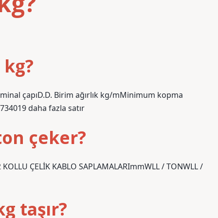
kg?
 kg?
nominal çapıD.D. Birim ağırlık kg/mMinimum kopma
34019 daha fazla satır
ton çeker?
I2 KOLLU ÇELİK KABLO SAPLAMALARImmWLL / TONWLL /
g taşır?