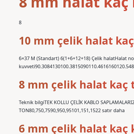
8 mm halat kaç 
8
10 mm çelik halat kaç
6×37 M (Standart) 6(1+6+12+18) Çelik halatHalat 
kuvveti90.3084130100.3815090110.4616160120.5487
8 mm çelik halat kaç 
Teknik bilgiTEK KOLLU ÇELİK KABLO SAPLAMALAR
TON80,750,7590,950,95101,151,1522 satır daha
6 mm çelik halat kaç k