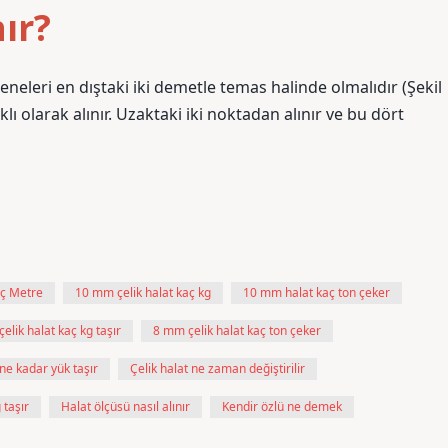
nır?
eneleri en dıştaki iki demetle temas halinde olmalıdır (Şekil
ıklı olarak alınır. Uzaktaki iki noktadan alınır ve bu dört
aç Metre
10 mm çelik halat kaç kg
10 mm halat kaç ton çeker
elik halat kaç kg taşır
8 mm çelik halat kaç ton çeker
 ne kadar yük taşır
Çelik halat ne zaman değiştirilir
 taşır
Halat ölçüsü nasıl alınır
Kendir özlü ne demek