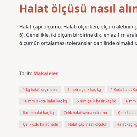
Halat ölçüsü nasıl alı
Halat çapı ölçümü: Halatı ölçerken, ölçüm aletinin ç
6). Genellikle, iki ölçüm birbirine dik, en az 1 m aral
ölçümün ortalaması toleranslar dahilinde olmalıdır.
Tarih:
Makaleler
1 kg halat kaç metre
1 metre çelik kaç kg
1 Roda halat K
10 mm iskota halat kaç kg
5 mm çelik hasir kaç kg
6 mm ç
8 mm halat kaç kg
Çelik halat kaynak olur mu
Çelik halat
Çelik özlü halat nedir
Halat çapı nasıl ölçülür
Halat kaç kg