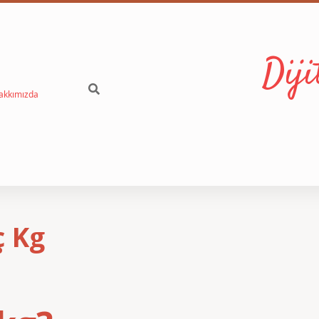
Dij
akkımızda
ç Kg