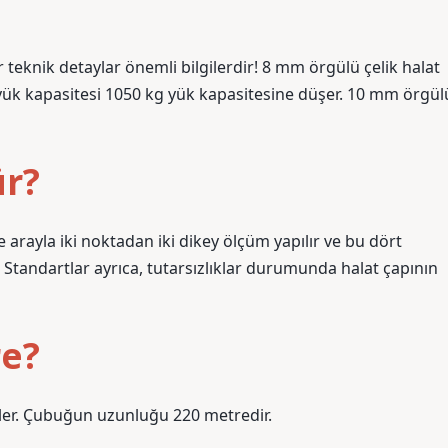
r teknik detaylar önemli bilgilerdir! 8 mm örgülü çelik halat
u yük kapasitesi 1050 kg yük kapasitesine düşer. 10 mm örgül
ür?
e arayla iki noktadan iki dikey ölçüm yapılır ve bu dört
 Standartlar ayrıca, tutarsızlıklar durumunda halat çapının
re?
ipler. Çubuğun uzunluğu 220 metredir.