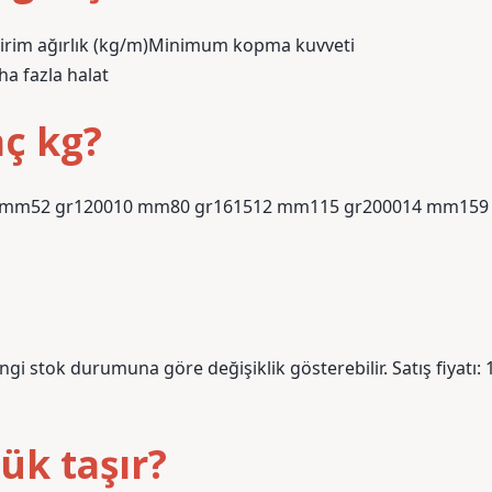
Birim ağırlık (kg/m)Minimum kopma kuvveti
a fazla halat
aç kg?
i Kg8 mm52 gr120010 mm80 gr161512 mm115 gr200014 mm159
i stok durumuna göre değişiklik gösterebilir. Satış fiyatı: 
ük taşır?