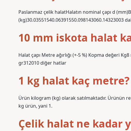
Paslanmaz çelik halatHalatın nominal çapı d (mm)
(kg)30.03551540.06391550.098143060.14323003 dah
10 mm iskota halat k
Halat çapı Metre ağırlığı (+-5 %) Kopma değer
gr312010 diğer hatlar
1 kg halat kaç metre?
Ürün kilogram (kg) olarak satılmaktadır. Ürünün reng
kg ürün, yani 1.
Çelik halat ne kadar y