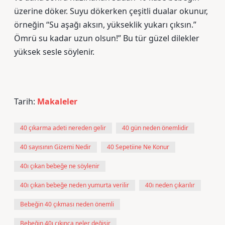
üzerine döker. Suyu dökerken çeşitli dualar okunur,
örneğin “Su aşağı aksın, yükseklik yukarı çıksın.”
Ömrü su kadar uzun olsun!” Bu tür güzel dilekler
yüksek sesle söylenir.
Tarih:
Makaleler
40 çıkarma adeti nereden gelir
40 gün neden önemlidir
40 sayısının Gizemi Nedir
40 Sepetiine Ne Konur
40ı çıkan bebeğe ne söylenir
40ı çıkan bebeğe neden yumurta verilir
40ı neden çıkarılır
Bebeğin 40 çıkması neden önemli
Bebeğin 40ı çıkınca neler değişir