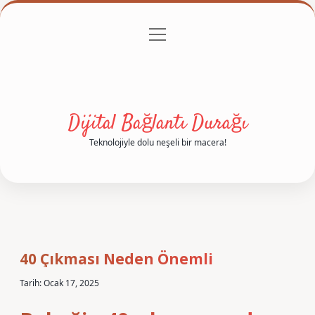
menüyü
Anasayfa
Gizlilik Politikası
Yasal Uyarı
aç
Hakkımızda
Dijital Bağlantı Durağı
Teknolojiyle dolu neşeli bir macera!
40 Çıkması Neden Önemli
Tarih: Ocak 17, 2025