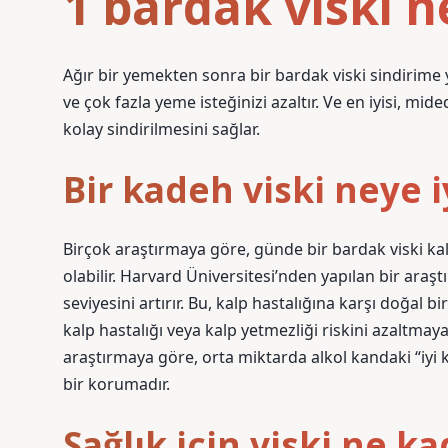
1 bardak viski n
Ağır bir yemekten sonra bir bardak viski sindirime ya
ve çok fazla yeme isteğinizi azaltır. Ve en iyisi, mid
kolay sindirilmesini sağlar.
Bir kadeh viski neye iy
Birçok araştırmaya göre, günde bir bardak viski kal
olabilir. Harvard Üniversitesi’nden yapılan bir araş
seviyesini artırır. Bu, kalp hastalığına karşı doğal 
kalp hastalığı veya kalp yetmezliği riskini azaltmaya
araştırmaya göre, orta miktarda alkol kandaki “iyi ko
bir korumadır.
Sağlık için viski ne ka