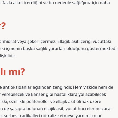
fazla alkol içerdiğini ve bu nedenle sağlığınız için daha
r?
onhidrat veya şeker içermez. Ellagik asit içeriği vücuttaki
r viski içmenin başka sağlık yararları olduğunu göstermektedir
şkilidir.
lı mı?
üzere antioksidanlar açısından zengindir. Hem viskide hem de
r verebilecek ve kanser gibi hastalıklara yol açabilecek
ski, özellikle polifenoller ve ellajik asit olmak üzere
 de şarapta bulunan ellajik asit, vücut hücrelerine zarar
ek serbest radikalleri nötralize etmeye yardımcı olur.