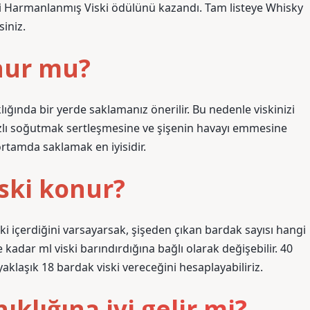
n İyi Harmanlanmış Viski ödülünü kazandı. Tam listeye Whisky
iniz.
nur mu?
ığında bir yerde saklamanız önerilir. Bu nedenle viskinizi
zlı soğutmak sertleşmesine ve şişenin havayı emmesine
 ortamda saklamak en iyisidir.
ski konur?
iski içerdiğini varsayarsak, şişeden çıkan bardak sayısı hangi
e kadar ml viski barındırdığına bağlı olarak değişebilir. 40
yaklaşık 18 bardak viski vereceğini hesaplayabiliriz.
ıklığına iyi gelir mi?