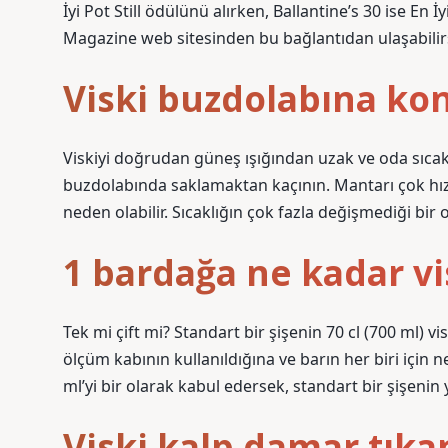
İyi Pot Still ödülünü alırken, Ballantine’s 30 ise E
Magazine web sitesinden bu bağlantıdan ulaşabilirs
Viski buzdolabına ko
Viskiyi doğrudan güneş ışığından uzak ve oda sıcakl
buzdolabında saklamaktan kaçının. Mantarı çok hı
neden olabilir. Sıcaklığın çok fazla değişmediği bir
1 bardağa ne kadar vi
Tek mi çift mi? Standart bir şişenin 70 cl (700 ml) v
ölçüm kabının kullanıldığına ve barın her biri için n
ml’yi bir olarak kabul edersek, standart bir şişenin 
Viski kalp damar tıkan