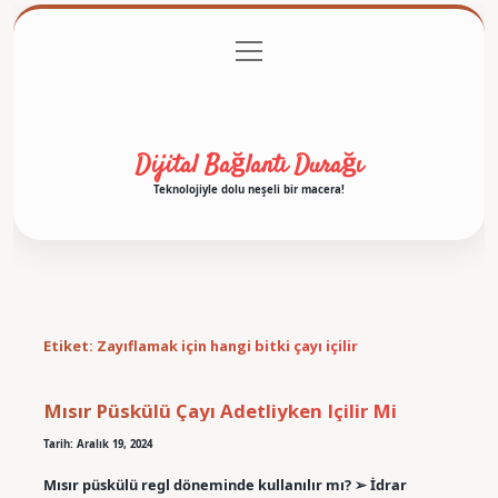
menüyü
Anasayfa
Gizlilik Politikası
Yasal Uyarı
aç
Hakkımızda
Dijital Bağlantı Durağı
Teknolojiyle dolu neşeli bir macera!
Etiket:
Zayıflamak için hangi bitki çayı içilir
Mısır Püskülü Çayı Adetliyken Içilir Mi
Tarih: Aralık 19, 2024
Mısır püskülü regl döneminde kullanılır mı? ➢ İdrar