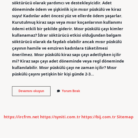
söktürücü olarak yardımcı ve destekleyicidir. Adet
döneminde ödem ve şişkinlik için mısır püskülü ve kiraz
suyu! Kadınlar adet öncesi yüz ve ellerde ödem yaşarlar.
Kurutulmuş kiraz sapı veya mısır koçanlarının kullanımı
ödemi etkili bir şekilde giderir. Mısır püskülü çayı kimler
kullanamaz? İdrar söktürücü etkisi olduğundan balgam
söktürücü olarak da faydalı olabilir ancak mısır püskülü
çayının hamile ve emziren kadınlara tüketilmesi
önerilmez. Mısır püskülü kiraz sapı çayı adetliyken içilir
mi? Kiraz sapı çayı adet döneminde veya regl döneminde
kullanılabilir. Mısır püskülü çayı ne zaman içilir? Mısır
püskülü çayını yetişkin bir kişi günde 2-3…
Mısır
Devamını okuyun
Yorum Bırak
Püskülü
Çayı
Adetliyken
Içilir
Mi
https://ircfrm.net
https://syniti.com.tr
https://bij.com.tr
Sitemap