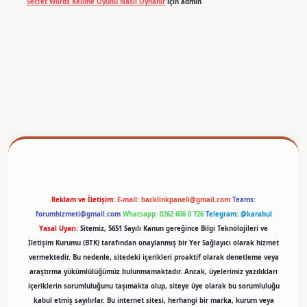
Secret Words Kelime Oyunu Nasıl Oynanır
için
admin
betexper
Reklam ve İletişim:
E-mail:
backlinkpaneli@gmail.com
Teams:
forumhizmeti@gmail.com
Whatsapp: 0262 606 0 726
Telegram: @karabul
Yasal Uyarı:
Sitemiz, 5651 Sayılı Kanun gereğince Bilgi Teknolojileri ve
İletişim Kurumu (BTK) tarafından onaylanmış bir Yer Sağlayıcı olarak hizmet
vermektedir. Bu nedenle, sitedeki içerikleri proaktif olarak denetleme veya
araştırma yükümlülüğümüz bulunmamaktadır. Ancak, üyelerimiz yazdıkları
içeriklerin sorumluluğunu taşımakta olup, siteye üye olarak bu sorumluluğu
kabul etmiş sayılırlar. Bu internet sitesi, herhangi bir marka, kurum veya