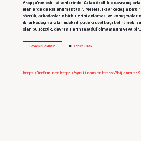
Arapça’nın eski kökenlerinde, Calap özellikle davranışlarla 
alanlarda da kullanılmaktadır. Mesela, iki arkadaşın birbirl
sözcük, arkadaşların birbirlerini anlaması ve konuşmalarının
iki arkadaşın aralarındaki ilişkideki özel bağı belirtmek içi
olan bu sözcük, davranışların tesadüf olmamasını veya bir
Calap
Devamını okuyun
Yorum Bırak
ne
demek
Arapça
https://ircfrm.net
https://syniti.com.tr
https://bij.com.tr
S