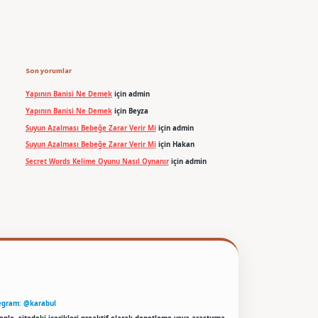
Son yorumlar
Yapının Banisi Ne Demek
için
admin
Yapının Banisi Ne Demek
için
Beyza
Suyun Azalması Bebeğe Zarar Verir Mi
için
admin
Suyun Azalması Bebeğe Zarar Verir Mi
için
Hakan
Secret Words Kelime Oyunu Nasıl Oynanır
için
admin
egram: @karabul