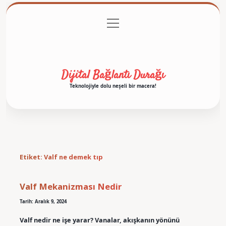
menüyü
Anasayfa
Gizlilik Politikası
Yasal Uyarı
aç
Hakkımızda
Dijital Bağlantı Durağı
Teknolojiyle dolu neşeli bir macera!
Etiket:
Valf ne demek tıp
Valf Mekanizması Nedir
Tarih: Aralık 9, 2024
Valf nedir ne işe yarar? Vanalar, akışkanın yönünü