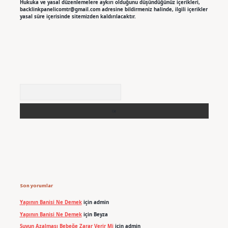
Hukuka ve yasal düzenlemelere aykırı olduğunu düşündüğünüz içerikleri,
backlinkpanelicomtr@gmail.com
adresine bildirmeniz halinde, ilgili içerikler
yasal süre içerisinde sitemizden kaldırılacaktır.
Arama
Son yorumlar
Yapının Banisi Ne Demek
için
admin
Yapının Banisi Ne Demek
için
Beyza
Suyun Azalması Bebeğe Zarar Verir Mi
için
admin