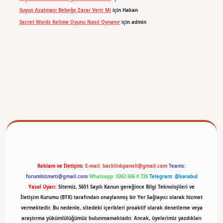
Suyun Azalması Bebeğe Zarar Verir Mi
için
Hakan
Secret Words Kelime Oyunu Nasıl Oynanır
için
admin
betexper
Reklam ve İletişim:
E-mail:
backlinkpaneli@gmail.com
Teams:
forumhizmeti@gmail.com
Whatsapp: 0262 606 0 726
Telegram: @karabul
Yasal Uyarı:
Sitemiz, 5651 Sayılı Kanun gereğince Bilgi Teknolojileri ve
İletişim Kurumu (BTK) tarafından onaylanmış bir Yer Sağlayıcı olarak hizmet
vermektedir. Bu nedenle, sitedeki içerikleri proaktif olarak denetleme veya
araştırma yükümlülüğümüz bulunmamaktadır. Ancak, üyelerimiz yazdıkları