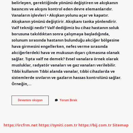
belirleyen, gerektiğinde yönünü değiştiren ve akışkanın
basıncını ve akışını kontrol eden devre elemanlarıdır.
Vanaların işlevleri • Akışkan yolunu açar ve kapatır.
Akışkanın yönünü değiştirir. Akışkanı tanka yönlendirir.
Valf tekniği nedir? Valf dediğimiz bu cihaz hastanın soluk
borusuna takıldıktan sonra çalışmaya başladığında,
solunum sırasında hastanın bulunduğu akciğer bölgesine
hava girmesini engellerken, nefes verme sırasında
akciğerlerdeki hava ve mukusun dışarı çıkmasına olanak
sağlar. Tıpta valf ne demek? Evsel vanalara örnek olarak
musluklar, radyatör vanaları ve gaz vanaları verilebilir.
Tıbbi kullanım Tıbbi alanda vanalar, tıbbi cihazlarda ve
sistemlerde sıvıların ve gazların hassas kontrolünü sağlar.
Örneğin,…
Valf
Devamını okuyun
Yorum Bırak
Mekanizması
Nedir
https://ircfrm.net
https://syniti.com.tr
https://bij.com.tr
Sitemap