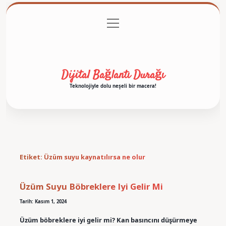
menüyü
Anasayfa
Gizlilik Politikası
Yasal Uyarı
aç
Hakkımızda
Dijital Bağlantı Durağı
Teknolojiyle dolu neşeli bir macera!
Etiket:
Üzüm suyu kaynatılırsa ne olur
Üzüm Suyu Böbreklere Iyi Gelir Mi
Tarih: Kasım 1, 2024
Üzüm böbreklere iyi gelir mi? Kan basıncını düşürmeye