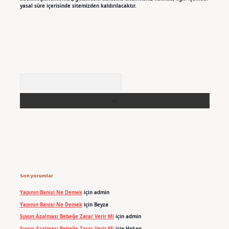
yasal süre içerisinde sitemizden kaldırılacaktır.
Arama
Son yorumlar
Yapının Banisi Ne Demek
için
admin
Yapının Banisi Ne Demek
için
Beyza
Suyun Azalması Bebeğe Zarar Verir Mi
için
admin
Suyun Azalması Bebeğe Zarar Verir Mi
için
Hakan