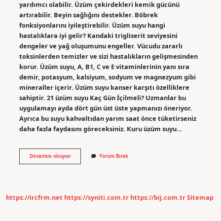
yardımcı olabilir. Üzüm çekirdekleri kemik gücünü
artırabilir. Beyin sağlığını destekler. Böbrek
fonksiyonlarını iyileştirebilir. Üzüm suyu hangi
hastalıklara iyi gelir? Kandaki trigliserit seviyesini
dengeler ve yağ oluşumunu engeller. Vücudu zararlı
toksinlerden temizler ve sizi hastalıkların gelişmesinden
korur. Üzüm suyu, A, B1, C ve E vitaminlerinin yanı sıra
demir, potasyum, kalsiyum, sodyum ve magnezyum gibi
mineraller içerir. Üzüm suyu kanser karşıtı özelliklere
sahiptir. 21 üzüm suyu Kaç Gün İçilmeli? Uzmanlar bu
uygulamayı ayda dört gün üst üste yapmanızı öneriyor.
Ayrıca bu suyu kahvaltıdan yarım saat önce tüketirseniz
daha fazla faydasını göreceksiniz. Kuru üzüm suyu…
Üzüm
Devamını okuyun
Yorum Bırak
Suyu
Böbreklere
Iyi
Gelir
Mi
https://ircfrm.net
https://syniti.com.tr
https://bij.com.tr
Sitemap