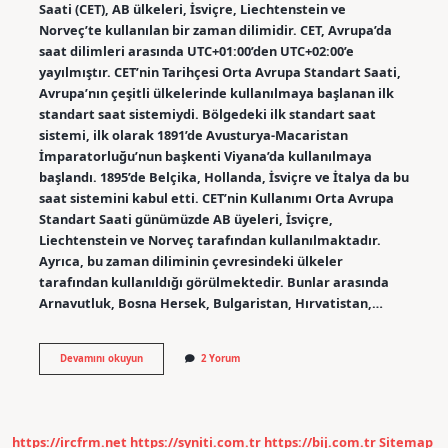
Saati (CET), AB ülkeleri, İsviçre, Liechtenstein ve
Norveç’te kullanılan bir zaman dilimidir. CET, Avrupa’da
saat dilimleri arasında UTC+01:00’den UTC+02:00’e
yayılmıştır. CET’nin Tarihçesi Orta Avrupa Standart Saati,
Avrupa’nın çeşitli ülkelerinde kullanılmaya başlanan ilk
standart saat sistemiydi. Bölgedeki ilk standart saat
sistemi, ilk olarak 1891’de Avusturya-Macaristan
İmparatorluğu’nun başkenti Viyana’da kullanılmaya
başlandı. 1895’de Belçika, Hollanda, İsviçre ve İtalya da bu
saat sistemini kabul etti. CET’nin Kullanımı Orta Avrupa
Standart Saati günümüzde AB üyeleri, İsviçre,
Liechtenstein ve Norveç tarafından kullanılmaktadır.
Ayrıca, bu zaman diliminin çevresindeki ülkeler
tarafından kullanıldığı görülmektedir. Bunlar arasında
Arnavutluk, Bosna Hersek, Bulgaristan, Hırvatistan,…
Orta
Devamını okuyun
2 Yorum
Avrupa
Standart
saati
nedir
https://ircfrm.net
https://syniti.com.tr
https://bij.com.tr
Sitemap