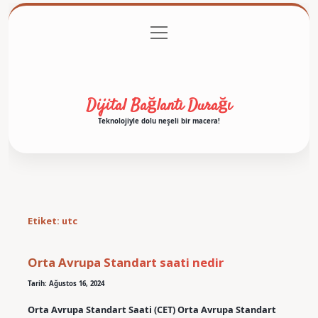
menüyü
Anasayfa
Gizlilik Politikası
Yasal Uyarı
aç
Hakkımızda
Dijital Bağlantı Durağı
Teknolojiyle dolu neşeli bir macera!
Etiket:
utc
Orta Avrupa Standart saati nedir
Tarih: Ağustos 16, 2024
Orta Avrupa Standart Saati (CET) Orta Avrupa Standart