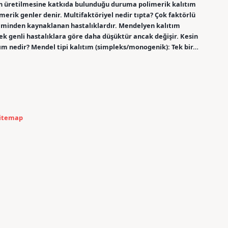
in üretilmesine katkıda bulunduğu duruma polimerik kalıtım
merik genler denir. Multifaktöriyel nedir tıpta? Çok faktörlü
leşiminden kaynaklanan hastalıklardır. Mendelyen kalıtım
ek genli hastalıklara göre daha düşüktür ancak değişir. Kesin
ım nedir? Mendel tipi kalıtım (simpleks/monogenik): Tek bir…
itemap