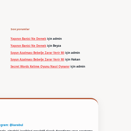
Son yorumlar
Yapının Banisi Ne Demek
için
admin
Yapının Banisi Ne Demek
için
Beyza
Suyun Azalması Bebeğe Zarar Verir Mi
için
admin
Suyun Azalması Bebeğe Zarar Verir Mi
için
Hakan
Secret Words Kelime Oyunu Nasıl Oynanır
için
admin
egram: @karabul