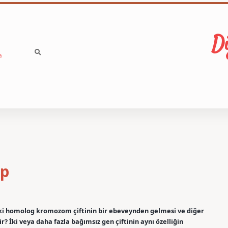
Di
a
ıp
iki homolog kromozom çiftinin bir ebeveynden gelmesi ve diğer
İki veya daha fazla bağımsız gen çiftinin aynı özelliğin