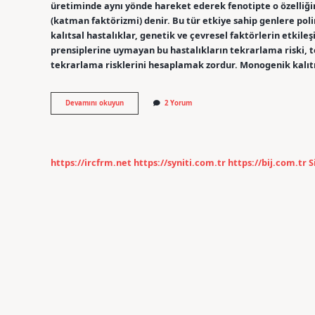
üretiminde aynı yönde hareket ederek fenotipte o özelliğ
(katman faktörizmi) denir. Bu tür etkiye sahip genlere poli
kalıtsal hastalıklar, genetik ve çevresel faktörlerin etki
prensiplerine uymayan bu hastalıkların tekrarlama riski, t
tekrarlama risklerini hesaplamak zordur. Monogenik kalıt
Poligenik
Devamını okuyun
2 Yorum
Kalıtım
Nedir
Tıp
https://ircfrm.net
https://syniti.com.tr
https://bij.com.tr
S