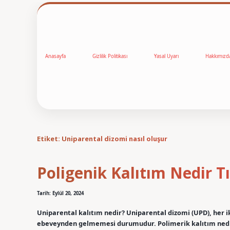
Anasayfa
Gizlilik Politikası
Yasal Uyarı
Hakkımızd
Etiket:
Uniparental dizomi nasıl oluşur
Poligenik Kalıtım Nedir T
Tarih: Eylül 20, 2024
Uniparental kalıtım nedir? Uniparental dizomi (UPD), her 
ebeveynden gelmemesi durumudur. Polimerik kalıtım nedir? 