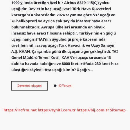
1999 yılında üretilen özel bir Airbus A319-115(CJ) yolcu
uçağıdır. Devletin kaç uçağı var? Türk Hava Kuvvetleri
karargahı Ankara’dadır. 2024 sayımına göre 537 uçağı ve
78 helikopteri ve ayrıca çok sayıda insansız hava aracı
bulunmaktadır. Avrupa ülkeleri arasında en büyük
insansız hava aracı filosuna sahiptir. Türkiye’nin en güçlü
uçağı hangisi? TAI’nin uyguladığı proje kapsamında
üretilen milli savaş uçağı Türk Havacılık ve Uzay Sanayii
A.Ş. KAAN, Çarşamba günü ilk uçuşunu gerçekleştirdi. TAI
Genel Müdürü Temel Kotil, KAAN’ın uçuşu sırasında 13
dakika havada kaldığını ve 8000 feet irtifada 230 knot hıza
ulaştığını söyledi. Ata uçağı kimin? Uçağın…
Cumhurbaşkanı
Devamını okuyun
10 Yorum
Hangi
Uçağı
Kullanıyor
https://ircfrm.net
https://syniti.com.tr
https://bij.com.tr
Sitemap