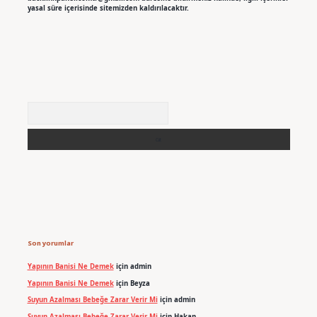
yasal süre içerisinde sitemizden kaldırılacaktır.
Arama
Son yorumlar
Yapının Banisi Ne Demek
için
admin
Yapının Banisi Ne Demek
için
Beyza
Suyun Azalması Bebeğe Zarar Verir Mi
için
admin
Suyun Azalması Bebeğe Zarar Verir Mi
için
Hakan