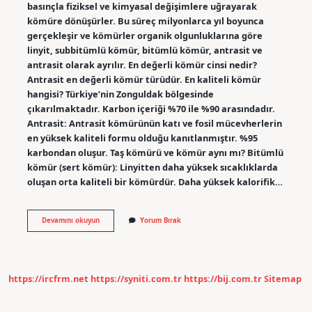
basınçla fiziksel ve kimyasal değişimlere uğrayarak
kömüre dönüşürler. Bu süreç milyonlarca yıl boyunca
gerçekleşir ve kömürler organik olgunluklarına göre
linyit, subbitümlü kömür, bitümlü kömür, antrasit ve
antrasit olarak ayrılır. En değerli kömür cinsi nedir?
Antrasit en değerli kömür türüdür. En kaliteli kömür
hangisi? Türkiye’nin Zonguldak bölgesinde
çıkarılmaktadır. Karbon içeriği %70 ile %90 arasındadır.
Antrasit: Antrasit kömürünün katı ve fosil mücevherlerin
en yüksek kaliteli formu olduğu kanıtlanmıştır. %95
karbondan oluşur. Taş kömürü ve kömür aynı mı? Bitümlü
kömür (sert kömür): Linyitten daha yüksek sıcaklıklarda
oluşan orta kaliteli bir kömürdür. Daha yüksek kalorifik…
Kahverengi
Devamını okuyun
Yorum Bırak
Kömür
Neye
Denir
https://ircfrm.net
https://syniti.com.tr
https://bij.com.tr
Sitemap