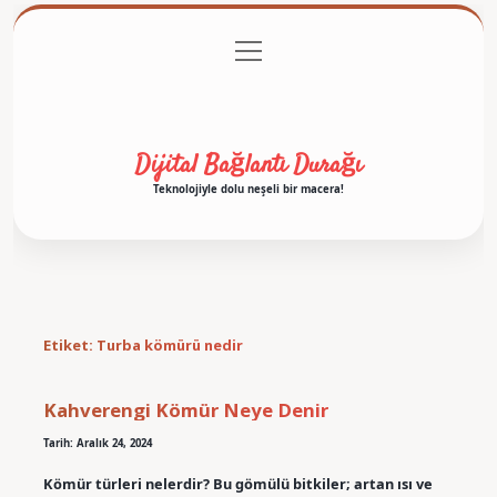
menüyü
Anasayfa
Gizlilik Politikası
Yasal Uyarı
aç
Hakkımızda
Dijital Bağlantı Durağı
Teknolojiyle dolu neşeli bir macera!
Etiket:
Turba kömürü nedir
Kahverengi Kömür Neye Denir
Tarih: Aralık 24, 2024
Kömür türleri nelerdir? Bu gömülü bitkiler; artan ısı ve